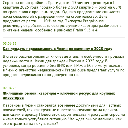
Спрос на новостройки в Праге достиг 15-летнего рекорда: в I
квартале 2025 года продано более 2 500 квартир — рост на 65 %
по сравнению с прошлым годом. Однако предложение снижается
из-за сложностей с разрешениями на строительство. Цены
продолжают расти — +10 % за год. Эксперты PragaHouse
рекомендуют действовать быстро: лучшие квартиры разбирают в
считаные недели, особенно в районах Praha 9, 3 и 4.
05.06.25
Как продать недвижимость в Чехии россиянину в 2025 году
В статье рассматриваются ключевые этапы и особенности продажи
недвижимости в Чехии для граждан России в 2025 году. В
условиях, когда россияне без ВНЖ или ПМЖ в ЕС не могут въехать
в Чехию, агентство недвижимости PragaHouse предлагает услуги по
продаже недвижимости по доверенности.
02.04.25
Жилищный рынок: квартиры – ключевой ресурс для крупных
инвесторов
Квартиры в Чехии становятся все менее доступными для частных
покупателей, так как крупные инвесторы скупают дома целиком
для сдачи в аренду. Недостаток строительства и растущий спрос на
жилье только усугубляют ситуацию. Что ждет рынок дальше и как
это отразится на покупателях?