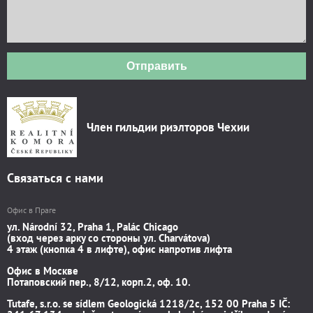
Отправить
Член гильдии риэлторов Чехии
Связаться с нами
Офис в Праге
ул. Národní 32, Praha 1, Palác Chicago
(вход через арку со стороны ул. Charvátova)
4 этаж (кнопка 4 в лифте), офис напротив лифта
Офис в Москве
Потаповский пер., 8/12, корп.2, оф. 10.
Tutafe, s.r.o. se sídlem Geologická 1218/2c, 152 00 Praha 5 IČ: