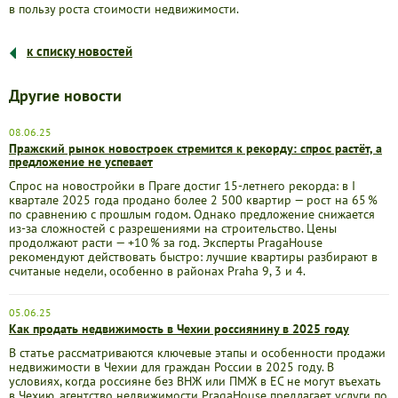
в пользу роста стоимости недвижимости.
к списку новостей
Другие новости
08.06.25
Пражский рынок новостроек стремится к рекорду: спрос растёт, а
предложение не успевает
Спрос на новостройки в Праге достиг 15-летнего рекорда: в I
квартале 2025 года продано более 2 500 квартир — рост на 65 %
по сравнению с прошлым годом. Однако предложение снижается
из-за сложностей с разрешениями на строительство. Цены
продолжают расти — +10 % за год. Эксперты PragaHouse
рекомендуют действовать быстро: лучшие квартиры разбирают в
считаные недели, особенно в районах Praha 9, 3 и 4.
05.06.25
Как продать недвижимость в Чехии россиянину в 2025 году
В статье рассматриваются ключевые этапы и особенности продажи
недвижимости в Чехии для граждан России в 2025 году. В
условиях, когда россияне без ВНЖ или ПМЖ в ЕС не могут въехать
в Чехию, агентство недвижимости PragaHouse предлагает услуги по