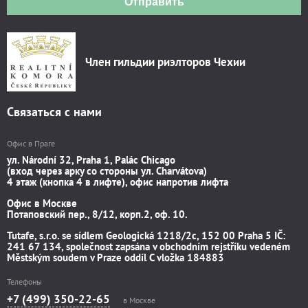
Отправить
Член гильдии риэлторов Чехии
Связаться с нами
Офис в Праге
ул. Národní 32, Praha 1, Palác Chicago
(вход через арку со стороны ул. Charvátova)
4 этаж (кнопка 4 в лифте), офис напротив лифта
Офис в Москве
Потаповский пер., 8/12, корп.2, оф. 10.
Tutafe, s.r.o. se sídlem Geologická 1218/2c, 152 00 Praha 5 IČ:
241 67 134, společnost zapsána v obchodním rejstříku vedeném
Městským soudem v Praze oddíl C vložka 184883
Телефоны
+7 (499) 350-22-65
в Москве