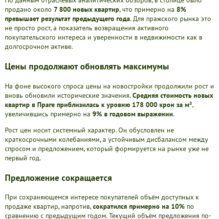
По данным отраслевых аналитических обзоров, в столице было
продано около
7 800 новых квартир
, что примерно на
8%
Новостройки
превышает результат предыдущего года
. Для пражского рынка это
Коммерческие объекты
не просто рост, а показатель возвращения активного
покупательского интереса и уверенности в недвижимости как в
долгосрочном активе.
Цены продолжают обновлять максимумы
На фоне высокого спроса цены на новостройки продолжили рост и
вновь обновили исторические значения.
Средняя стоимость новых
квартир в Праге приблизилась к уровню 178 000 крон за м²
,
увеличившись примерно на
9% в годовом выражении
.
Рост цен носит системный характер. Он обусловлен не
краткосрочными колебаниями, а устойчивым дисбалансом между
спросом и предложением, который формируется на рынке уже не
первый год.
Предложение сокращается
При сохраняющемся интересе покупателей объём доступных к
продаже квартир, напротив,
сократился примерно на 10%
по
сравнению с предыдущим годом. Текущий объём предложения по-