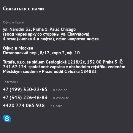
Связаться с нами
Офис в Праге
ул. Národní 32, Praha 1, Palác Chicago
(вход через арку со стороны ул. Charvátova)
4 этаж (кнопка 4 в лифте), офис напротив лифта
Офис в Москве
Потаповский пер., 8/12, корп.2, оф. 10.
Tutafe, s.r.o. se sídlem Geologická 1218/2c, 152 00 Praha 5 IČ:
241 67 134, společnost zapsána v obchodním rejstříku vedeném
Městským soudem v Praze oddíl C vložka 184883
Телефоны
+7 (499) 350-22-65
в Москве
+7 (343) 226-46-83
в Израиле
+420 774 065 938
в Праге