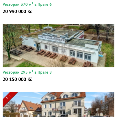
Ресторан 370 м² в Праге 6
20 990 000 Kč
Квартиры
Дома
Ресторан 295 м² в Праге 8
Новостройки
20 150 000 Kč
Коммерческие объекты
Город:
Топ
Площадь:
2
от
до
м