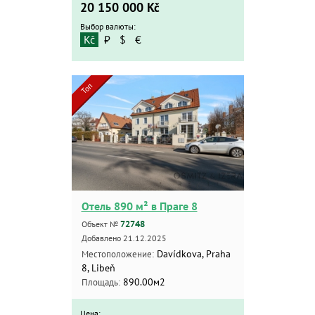
20 150 000
Kč
Квартиры
Выбор валюты:
Дома
Kč
₽
$
€
Новостройки
Коммерческие объекты
Топ
Город:
Площадь:
2
от
до
м
Отель 890 м² в Праге 8
Цена:
72748
Объект №
от
Добавлено 21.12.2025
Davídkova, Praha
до
Местоположение:
8, Libeň
Kč
₽
$
€
890.00м2
Площадь:
Поиск
Цена: