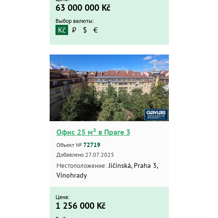
63 000 000
Kč
Расширенный поиск
Выбор валюты:
Kč
₽
$
€
Офис 25 м² в Праге 3
72719
Объект №
Добавлено 27.07.2025
Jičínská, Praha 3,
Местоположение:
Vinohrady
Цена:
1 256 000
Kč