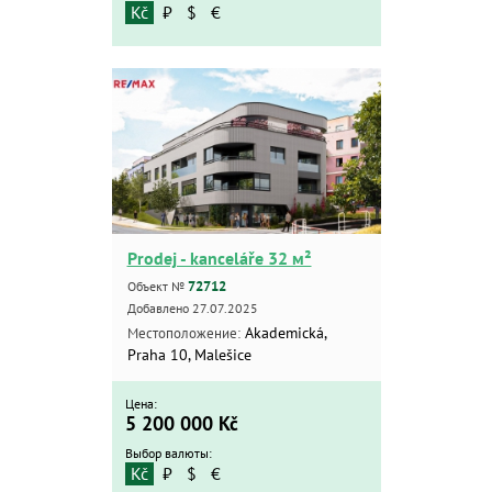
Kč
₽
$
€
Prodej - kanceláře 32 м²
72712
Объект №
Добавлено 27.07.2025
Akademická,
Местоположение:
Praha 10, Malešice
Цена:
5 200 000
Kč
Выбор валюты:
Kč
₽
$
€