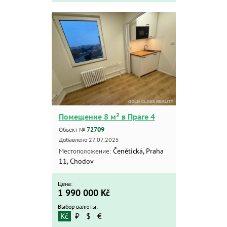
Помещение 8 м² в Праге 4
72709
Объект №
Добавлено 27.07.2025
Čenětická, Praha
Местоположение:
11, Chodov
Цена:
1 990 000
Kč
Выбор валюты:
Kč
₽
$
€