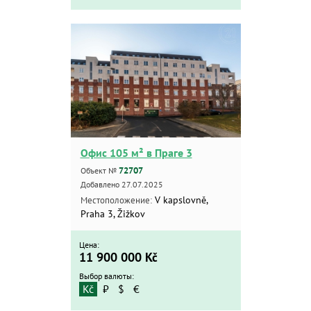
Офис 105 м² в Праге 3
72707
Объект №
Добавлено 27.07.2025
V kapslovně,
Местоположение:
Praha 3, Žižkov
Цена:
11 900 000
Kč
Выбор валюты:
Kč
₽
$
€