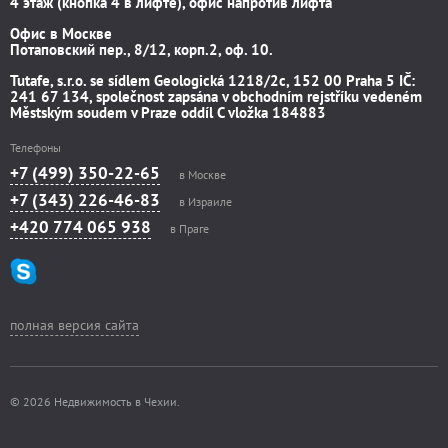
4 этаж (кнопка 4 в лифте), офис напротив лифта
Офис в Москве
Потаповский пер., 8/12, корп.2, оф. 10.
Tutafe, s.r.o. se sídlem Geologická 1218/2c, 152 00 Praha 5 IČ:
241 67 134, společnost zapsána v obchodním rejstříku vedeném
Městským soudem v Praze oddíl C vložka 184883
Телефоны
+7 (499) 350-22-65
в Москве
+7 (343) 226-46-83
в Израиле
+420 774 065 938
в Праге
полная версия сайта
© 2026 Недвижимость в Чехии.