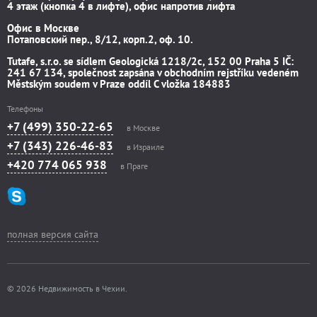
4 этаж (кнопка 4 в лифте), офис напротив лифта
Офис в Москве
Потаповский пер., 8/12, корп.2, оф. 10.
Tutafe, s.r.o. se sídlem Geologická 1218/2c, 152 00 Praha 5 IČ:
241 67 134, společnost zapsána v obchodním rejstříku vedeném
Městským soudem v Praze oddíl C vložka 184883
Телефоны
+7 (499) 350-22-65
в Москве
+7 (343) 226-46-83
в Израиле
+420 774 065 938
в Праге
полная версия сайта
© 2026 Недвижимость в Чехии.