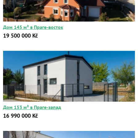
Цена:
от
Дом 145 м² в Праге-восток
до
19 500 000 Kč
Kč
₽
$
€
Поиск
Расширенный поиск
Дом 153 м² в Праге-запад
16 990 000 Kč