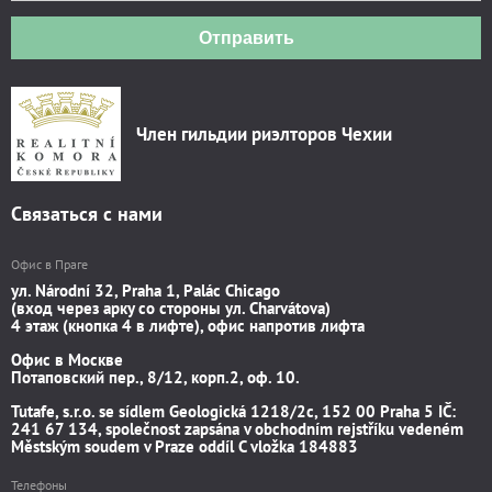
Отправить
Член гильдии риэлторов Чехии
Связаться с нами
Офис в Праге
ул. Národní 32, Praha 1, Palác Chicago
(вход через арку со стороны ул. Charvátova)
4 этаж (кнопка 4 в лифте), офис напротив лифта
Офис в Москве
Потаповский пер., 8/12, корп.2, оф. 10.
Tutafe, s.r.o. se sídlem Geologická 1218/2c, 152 00 Praha 5 IČ:
241 67 134, společnost zapsána v obchodním rejstříku vedeném
Městským soudem v Praze oddíl C vložka 184883
Телефоны