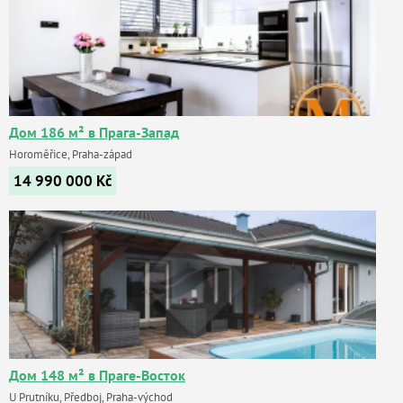
Дом 186 м² в Прага-Запад
Horoměřice, Praha-západ
14 990 000
Kč
Дом 148 м² в Праге-Восток
U Prutníku, Předboj, Praha-východ