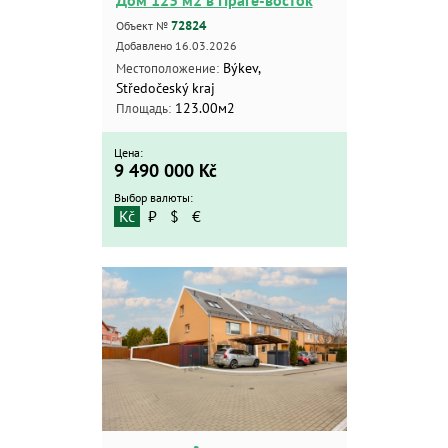
Дом 123 м2 в Праге-восток
72824
Объект №
Добавлено 16.03.2026
Býkev,
Местоположение:
Středočeský kraj
123.00м2
Площадь:
Цена:
9 490 000
Kč
Выбор валюты:
Kč
₽
$
€