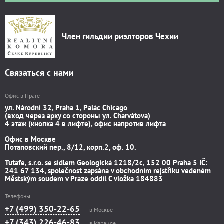
Член гильдии риэлторов Чехии
Связаться с нами
Офис в Праге
ул. Národní 32, Praha 1, Palác Chicago
(вход через арку со стороны ул. Charvátova)
4 этаж (кнопка 4 в лифте), офис напротив лифта
Офис в Москве
Потаповский пер., 8/12, корп.2, оф. 10.
Tutafe, s.r.o. se sídlem Geologická 1218/2c, 152 00 Praha 5 IČ:
241 67 134, společnost zapsána v obchodním rejstříku vedeném
Městským soudem v Praze oddíl C vložka 184883
Телефоны
+7 (499) 350-22-65
в Москве
+7 (343) 226-46-83
в Израиле