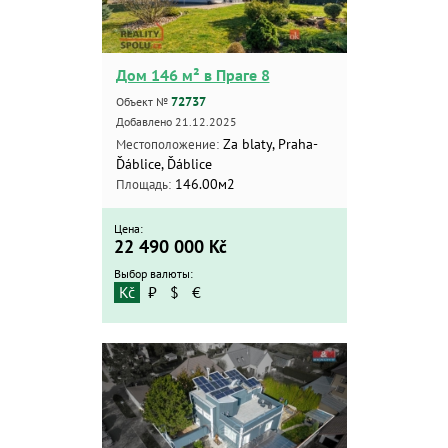
Дом 146 м² в Праге 8
72737
Объект №
Добавлено 21.12.2025
Za blaty, Praha-
Местоположение:
Ďáblice, Ďáblice
146.00м2
Площадь:
Цена:
22 490 000
Kč
Выбор валюты:
Kč
₽
$
€