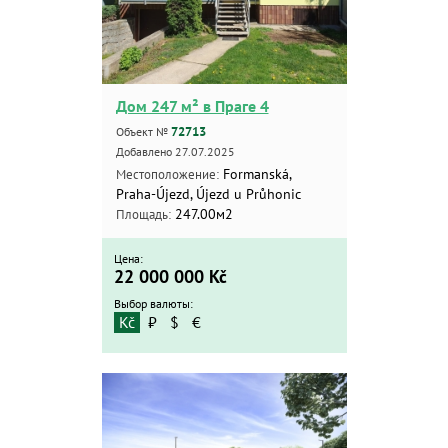
Дом 247 м² в Праге 4
72713
Объект №
Добавлено 27.07.2025
Formanská,
Местоположение:
Praha-Újezd, Újezd u Průhonic
247.00м2
Площадь:
Цена:
22 000 000
Kč
Выбор валюты:
Kč
₽
$
€