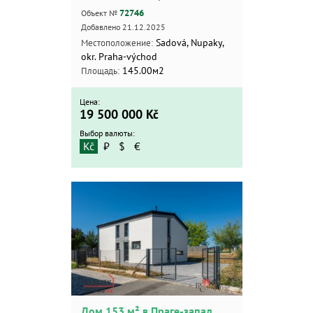
Поиск
72746
Объект №
Добавлено 21.12.2025
Расширенный поиск
Sadová, Nupaky,
Местоположение:
okr. Praha-východ
145.00м2
Площадь:
Цена:
19 500 000
Kč
Выбор валюты:
Kč
₽
$
€
Дом 153 м² в Праге-запад