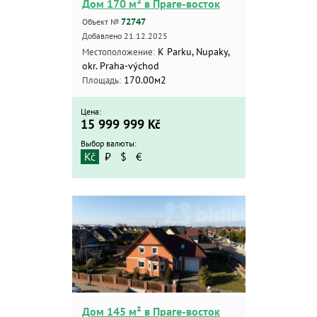
Дом 170 м² в Праге-восток
72747
Объект №
Добавлено 21.12.2025
Квартиры
K Parku, Nupaky,
Местоположение:
Дома
okr. Praha-východ
Новостройки
170.00м2
Площадь:
Коммерческие объекты
Цена:
Город:
15 999 999
Kč
Выбор валюты:
Kč
₽
$
€
Площадь:
2
от
до
м
Цена:
от
до
Kč
₽
$
€
Дом 145 м² в Праге-восток