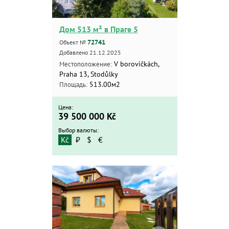
Дом 513 м² в Праге 5
72741
Объект №
Добавлено 21.12.2025
V borovičkách,
Местоположение:
Praha 13, Stodůlky
513.00м2
Площадь:
Цена:
39 500 000
Kč
Выбор валюты:
Kč
₽
$
€