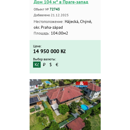
Дом 104 м² в Праге-запад
72743
Объект №
Добавлено 21.12.2025
Hájecká, Chýně,
Местоположение:
okr. Praha-západ
104.00м2
Площадь:
Цена:
14 950 000
Kč
Выбор валюты:
Kč
₽
$
€