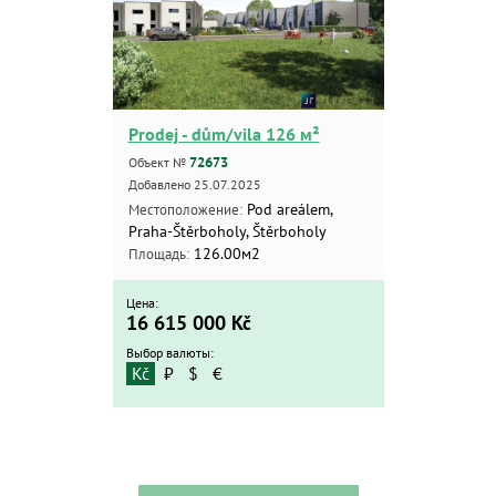
Prodej - dům/vila 126 м²
72673
Объект №
Добавлено 25.07.2025
Pod areálem,
Местоположение:
Praha-Štěrboholy, Štěrboholy
126.00м2
Площадь:
Цена:
16 615 000
Kč
Выбор валюты:
Kč
₽
$
€