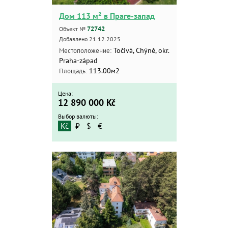
Дом 113 м² в Праге-запад
72742
Объект №
Добавлено 21.12.2025
Točivá, Chýně, okr.
Местоположение:
Praha-západ
113.00м2
Площадь:
Цена:
12 890 000
Kč
Выбор валюты:
Kč
₽
$
€