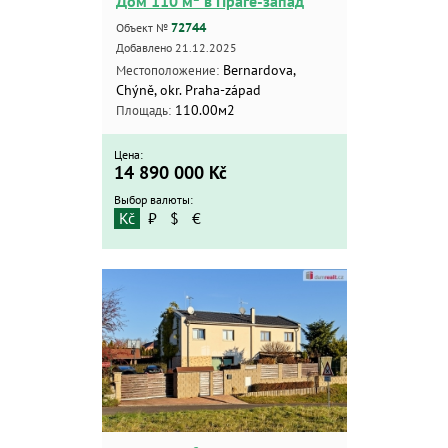
Дом 110 м² в Праге-запад
72744
Объект №
Добавлено 21.12.2025
Bernardova,
Местоположение:
Chýně, okr. Praha-západ
110.00м2
Площадь:
Цена:
14 890 000
Kč
Выбор валюты:
Kč
₽
$
€