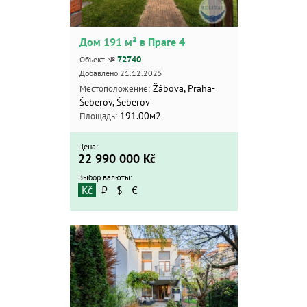
Дом 191 м² в Праге 4
72740
Объект №
Добавлено 21.12.2025
Žábova, Praha-
Местоположение:
Šeberov, Šeberov
191.00м2
Площадь:
Цена:
22 990 000
Kč
Выбор валюты:
Kč
₽
$
€