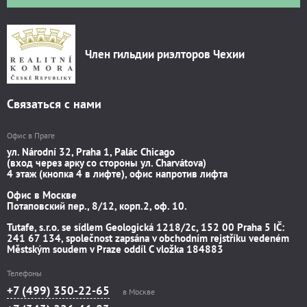
Член гильдии риэлторов Чехии
Связаться с нами
Офис в Праге
ул. Národní 32, Praha 1, Palác Chicago
(вход через арку со стороны ул. Charvátova)
4 этаж (кнопка 4 в лифте), офис напротив лифта
Офис в Москве
Потаповский пер., 8/12, корп.2, оф. 10.
Tutafe, s.r.o. se sídlem Geologická 1218/2c, 152 00 Praha 5 IČ:
241 67 134, společnost zapsána v obchodním rejstříku vedeném
Městským soudem v Praze oddíl C vložka 184883
Телефоны
+7 (499) 350-22-65
в Москве