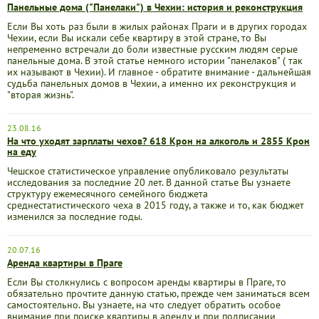
Панельные дома ("Панелаки") в Чехии: история и реконструкция
Если Вы хоть раз были в жилых районах Праги и в других городах
Чехии, если Вы искали себе квартиру в этой стране, то Вы
непременно встречали до боли известные русским людям серые
панельные дома. В этой статье немного истории "панелаков" ( так
их называют в Чехии). И главное - обратите внимание - дальнейшая
судьба панельных домов в Чехии, а именно их реконструкция и
"вторая жизнь".
23.08.16
На что уходят зарплаты чехов? 618 Крон на алкоголь и 2855 Крон
на еду
Чешское статистическое управление опубликовало результаты
исследования за последние 20 лет. В данной статье Вы узнаете
структуру ежемесячного семейного бюджета
среднестатистического чеха в 2015 году, а также и то, как бюджет
изменился за последние годы.
20.07.16
Аренда квартиры в Праге
Если Вы столкнулись с вопросом аренды квартиры в Праге, то
обязательно прочтите данную статью, прежде чем заниматься всем
самостоятельно. Вы узнаете, на что следует обратить особое
внимание при поиске квартиры в аренду и при подписании