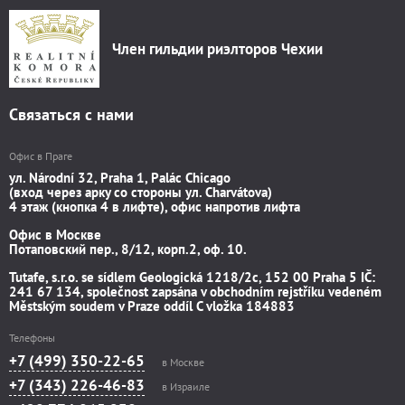
Член гильдии риэлторов Чехии
Связаться с нами
Офис в Праге
ул. Národní 32, Praha 1, Palác Chicago
(вход через арку со стороны ул. Charvátova)
4 этаж (кнопка 4 в лифте), офис напротив лифта
Офис в Москве
Потаповский пер., 8/12, корп.2, оф. 10.
Tutafe, s.r.o. se sídlem Geologická 1218/2c, 152 00 Praha 5 IČ:
241 67 134, společnost zapsána v obchodním rejstříku vedeném
Městským soudem v Praze oddíl C vložka 184883
Телефоны
+7 (499) 350-22-65
в Москве
+7 (343) 226-46-83
в Израиле