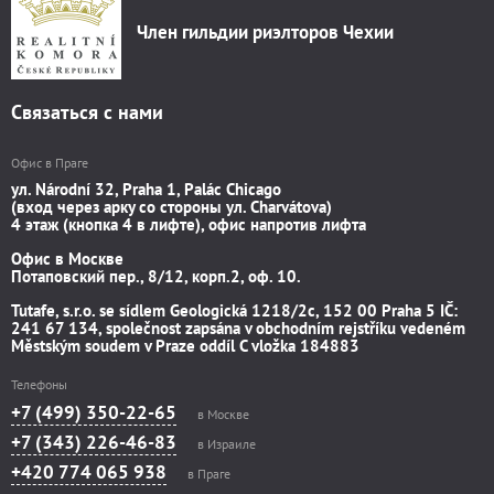
Член гильдии риэлторов Чехии
Связаться с нами
Офис в Праге
ул. Národní 32, Praha 1, Palác Chicago
(вход через арку со стороны ул. Charvátova)
4 этаж (кнопка 4 в лифте), офис напротив лифта
Офис в Москве
Потаповский пер., 8/12, корп.2, оф. 10.
Tutafe, s.r.o. se sídlem Geologická 1218/2c, 152 00 Praha 5 IČ:
241 67 134, společnost zapsána v obchodním rejstříku vedeném
Městským soudem v Praze oddíl C vložka 184883
Телефоны
+7 (499) 350-22-65
в Москве
+7 (343) 226-46-83
в Израиле
+420 774 065 938
в Праге