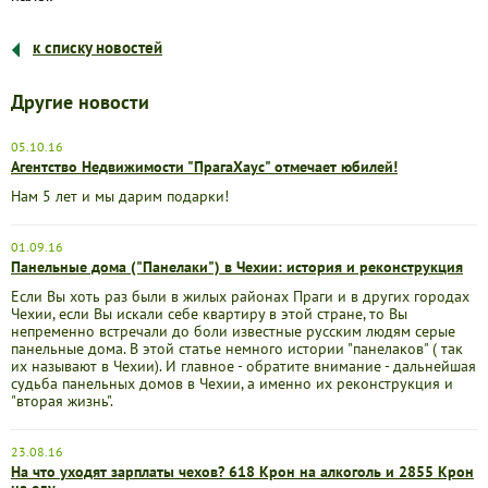
к списку новостей
Другие новости
05.10.16
Агентство Недвижимости "ПрагаХаус" отмечает юбилей!
Нам 5 лет и мы дарим подарки!
01.09.16
Панельные дома ("Панелаки") в Чехии: история и реконструкция
Если Вы хоть раз были в жилых районах Праги и в других городах
Чехии, если Вы искали себе квартиру в этой стране, то Вы
непременно встречали до боли известные русским людям серые
панельные дома. В этой статье немного истории "панелаков" ( так
их называют в Чехии). И главное - обратите внимание - дальнейшая
судьба панельных домов в Чехии, а именно их реконструкция и
"вторая жизнь".
23.08.16
На что уходят зарплаты чехов? 618 Крон на алкоголь и 2855 Крон