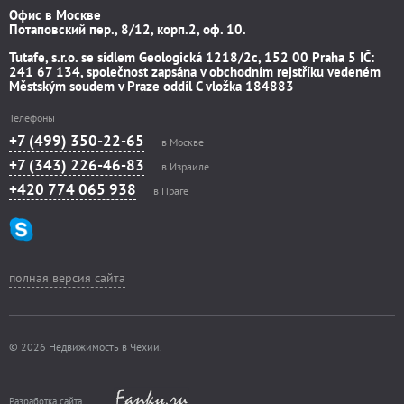
Офис в Москве
Потаповский пер., 8/12, корп.2, оф. 10.
Tutafe, s.r.o. se sídlem Geologická 1218/2c, 152 00 Praha 5 IČ:
241 67 134, společnost zapsána v obchodním rejstříku vedeném
Městským soudem v Praze oddíl C vložka 184883
Телефоны
+7 (499) 350-22-65
в Москве
+7 (343) 226-46-83
в Израиле
+420 774 065 938
в Праге
полная версия сайта
© 2026 Недвижимость в Чехии.
Разработка сайта