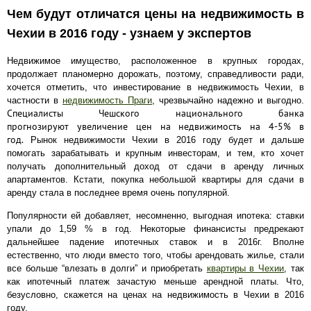
Квартиры
Чем будут отличатся цены на недвижимость в
Дома
Чехии в 2016 году
- узнаем у экспертов
Новостройки
Недвижимое имущество, расположенное в крупных городах,
Коммерческие объекты
продолжает планомерно дорожать, поэтому, справедливости ради,
хочется отметить, что инвестирование в недвижимость Чехии, в
частности в
недвижимость Праги
, чрезвычайно надежно и выгодно.
Специалисты Чешского национального банка
прогнозируют увеличение цен на недвижимость на 4-5% в
год.
Рынок недвижимости Чехии в 2016 году будет и дальше
помогать зарабатывать и крупным инвесторам, и тем, кто хочет
получать дополнительный доход от сдачи в аренду личных
апартаментов. Кстати, покупка небольшой квартиры для сдачи в
аренду стала в последнее время очень популярной.
Популярности ей добавляет, несомненно, выгодная ипотека: ставки
упали до 1,59 % в год. Некоторые финансисты предрекают
дальнейшее падение ипотечных ставок и в 2016г. Вполне
естественно, что люди вместо того, чтобы арендовать жилье, стали
все больше “влезать в долги” и приобретать
квартиры в Чехии
, так
как ипотечный платеж зачастую меньше арендной платы. Что,
безусловно, скажется на ценах на недвижимость в Чехии в 2016
году.