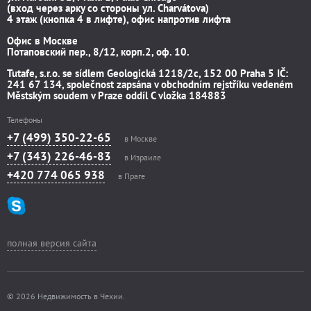
(вход через арку со стороны ул. Charvátova)
4 этаж (кнопка 4 в лифте), офис напротив лифта
Офис в Москве
Потаповский пер., 8/12, корп.2, оф. 10.
Tutafe, s.r.o. se sídlem Geologická 1218/2c, 152 00 Praha 5 IČ:
241 67 134, společnost zapsána v obchodním rejstříku vedeném
Městským soudem v Praze oddíl C vložka 184883
Телефоны
+7 (499) 350-22-65
в Москве
+7 (343) 226-46-83
в Израиле
+420 774 065 938
в Праге
полная версия сайта
© 2026 Недвижимость в Чехии.