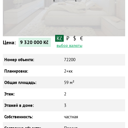
Квартиры
Дома
Новостройки
Коммерческие объекты
Kč
₽
$
€
Цена:
9 320 000
Kč
выбор валюты
Номер объекта:
72200
Планировка:
2+кк
Общая площадь:
59 м²
Этаж:
2
Этажей в доме:
3
Собственность:
частная