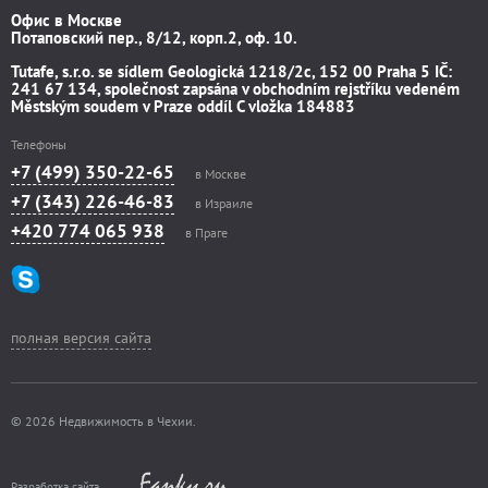
Офис в Москве
Потаповский пер., 8/12, корп.2, оф. 10.
Tutafe, s.r.o. se sídlem Geologická 1218/2c, 152 00 Praha 5 IČ:
241 67 134, společnost zapsána v obchodním rejstříku vedeném
Městským soudem v Praze oddíl C vložka 184883
Телефоны
+7 (499) 350-22-65
в Москве
+7 (343) 226-46-83
в Израиле
+420 774 065 938
в Праге
полная версия сайта
© 2026 Недвижимость в Чехии.
Разработка сайта