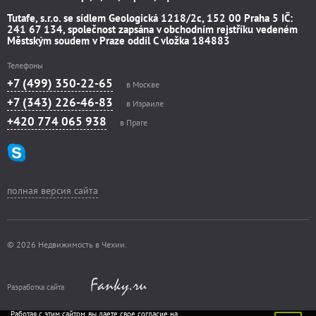
Tutafe, s.r.o. se sídlem Geologická 1218/2c, 152 00 Praha 5 IČ:
241 67 134, společnost zapsána v obchodním rejstříku vedeném
Městským soudem v Praze oddíl C vložka 184883
Телефоны
+7 (499) 350-22-65
в Москве
+7 (343) 226-46-83
в Израиле
+420 774 065 938
в Праге
полная версия сайта
© 2026 Недвижимость в Чехии.
Разработка сайта
Работая с этим сайтом, вы даете свое согласие на