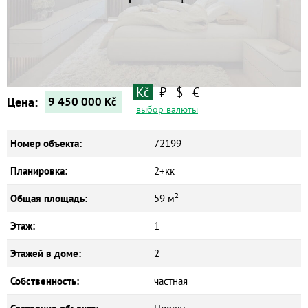
Квартиры
Дома
Новостройки
Коммерческие объекты
Kč
₽
$
€
Цена:
9 450 000
Kč
выбор валюты
Номер объекта:
72199
Планировка:
2+кк
Общая площадь:
59 м²
Этаж:
1
Этажей в доме:
2
Собственность:
частная