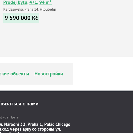
Prodej bytu, 4+1, 94 m²
Kardašovská, Praha 14, Hloubětín
9 590 000
Kč
ские объекты
Новостройки
Связаться с нами
фис в Праге
л. Národní 32, Praha 1, Palác Chicago
вход через арку со стороны ул.