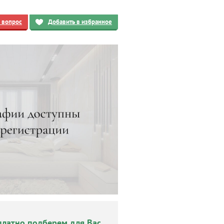
ь вопрос
Добавить в избранное
платно подберем для Вас