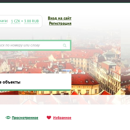
Вход на сайт
рага
:
1 CZK
=
3.88 RUB
Регистрация
е объекты
ты
Просмотренное
Избранное