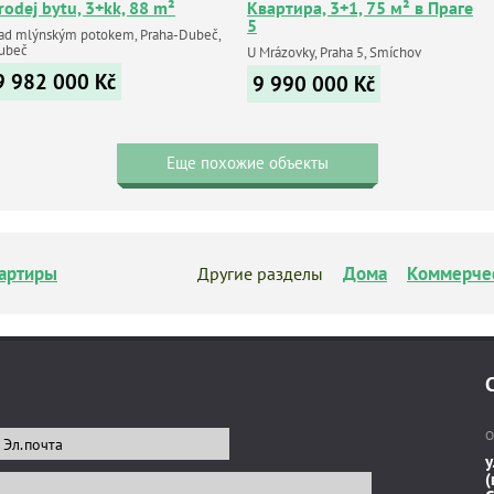
rodej bytu, 3+kk, 88 m²
Квартира, 3+1, 75 м² в Праге
5
ad mlýnským potokem, Praha-Dubeč,
ubeč
U Mrázovky, Praha 5, Smíchov
9 982 000
Kč
9 990 000
Kč
Еще похожие объекты
артиры
Дома
Коммерче
Другие разделы
О
у
(