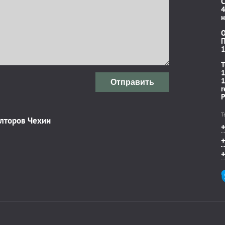
C
4
н
П
1
T
1
1
Отправить
r
P
Т
элторов Чехии