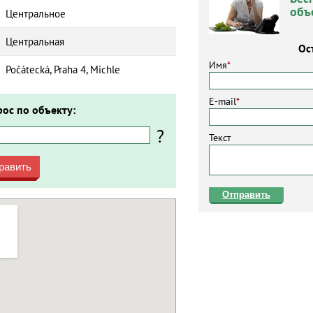
объ
Центральное
Центральная
Ос
Имя
*
Počátecká, Praha 4, Michle
E-mail
*
рос по объекту:
?
Текст
равить
Отправить