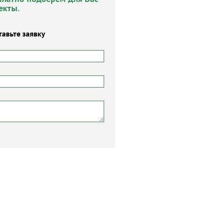
екты.
тавьте заявку