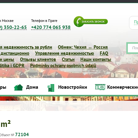
в Москве
Телефон в Праге
П
9) 350-22-65
+420 774 065 938
я недвижимость за рубли
Обмен: Чехия ↔ Россия
 дистанционно
Управление недвижимостью
FAQ
 и цены
Отзывы клиентов
Статьи
Наши контакты
itika i GDPR
Podmínky ochrany osobních údajů
иры
Дома
Новостройки
Коммерчески
Квартиры
Дома
Новостройки
Коммерческие объек
 m²
72104
Объект №