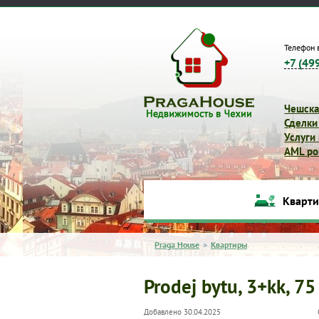
Телефон 
+7 (49
Чешска
Сделки
Услуги
AML pol
Кварт
Praga House
>
Квартиры
Prodej bytu, 3+kk, 75
Добавлено 30.04.2025