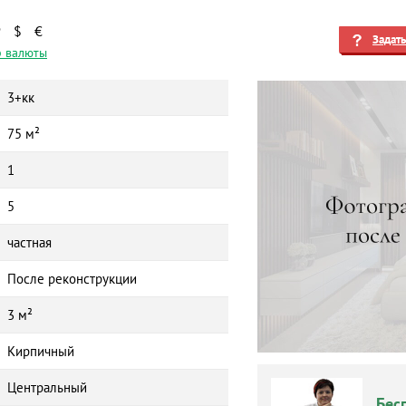
₽
$
€
Задат
 валюты
3+кк
75 м²
1
5
частная
После реконструкции
3 м²
Кирпичный
Центральный
Бес