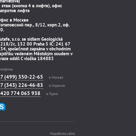
harvátova)
 этаж (кнопка 4 в лифте), офис
апротив лифта
Офис в Москве
отаповский пер., 8/12, корп.2, оф.
0.
utafe, s.r.o. se sídlem Geologická
218/2c, 152 00 Praha 5 IČ: 241 67
34, společnost zapsána v obchodním
ejstříku vedeném Městským soudem v
raze oddíl C vložka 184883
елефоны
+7 (499) 350-22-65
в Москве
+7 (343) 226-46-83
в Израиле
+420 774 065 938
в Праге
Разработка сайта