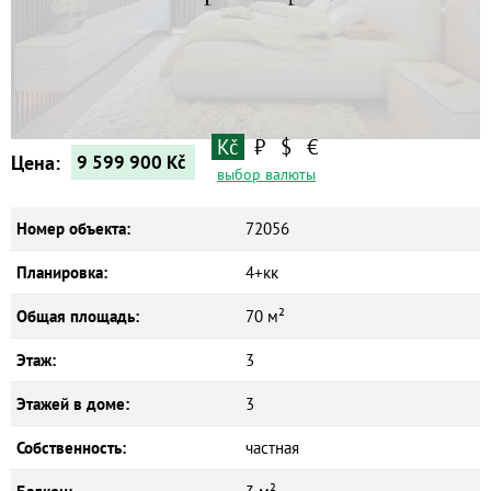
Квартиры
Дома
Новостройки
Коммерческие объекты
Kč
₽
$
€
Цена:
9 599 900
Kč
выбор валюты
Номер объекта:
72056
Планировка:
4+кк
Общая площадь:
70 м²
Этаж:
3
Этажей в доме:
3
Собственность:
частная