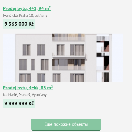
Prodej bytu, 4+1, 94 m²
Ivančická, Praha 18, Letňany
9 363 000
Kč
Prodej bytu, 4+kk, 83 m²
Na Harfě, Praha 9, Vysočany
9 999 999
Kč
Еще похожие объекты