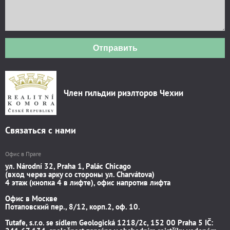
Отправить
Член гильдии риэлторов Чехии
Связаться с нами
Офис в Праге
ул. Národní 32, Praha 1, Palác Chicago
(вход через арку со стороны ул. Charvátova)
4 этаж (кнопка 4 в лифте), офис напротив лифта
Офис в Москве
Потаповский пер., 8/12, корп.2, оф. 10.
Tutafe, s.r.o. se sídlem Geologická 1218/2c, 152 00 Praha 5 IČ: