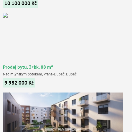
10 100 000
Kč
Prodej bytu, 3+kk, 88 m²
Nad mlýnským potokem, Praha-Dubeč, Dubeč
9 982 000
Kč