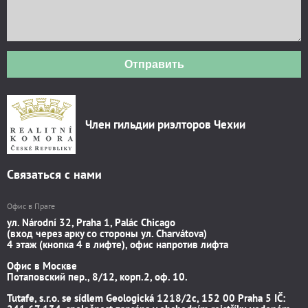
Отправить
Член гильдии риэлторов Чехии
Связаться с нами
Офис в Праге
ул. Národní 32, Praha 1, Palác Chicago
(вход через арку со стороны ул. Charvátova)
4 этаж (кнопка 4 в лифте), офис напротив лифта
Офис в Москве
Потаповский пер., 8/12, корп.2, оф. 10.
Tutafe, s.r.o. se sídlem Geologická 1218/2c, 152 00 Praha 5 IČ: