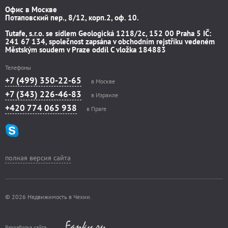
Офис в Москве
Потаповский пер., 8/12, корп.2, оф. 10.
Tutafe, s.r.o. se sídlem Geologická 1218/2c, 152 00 Praha 5 IČ:
241 67 134, společnost zapsána v obchodním rejstříku vedeném
Městským soudem v Praze oddíl C vložka 184883
Телефоны
+7 (499) 350-22-65
в Москве
+7 (343) 226-46-83
в Израиле
+420 774 065 938
в Праге
полная версия сайта
© 2026 Недвижимость в Чехии.
Разработка сайта