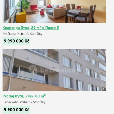
Квартира 3+кк, 89 м² в Праге 5
Svitákova, Praha 13, Stodůlky
9 990 000
Kč
Prodej bytu, 3+kk, 80 m²
Bašteckého, Praha 13, Stodůlky
9 900 000
Kč