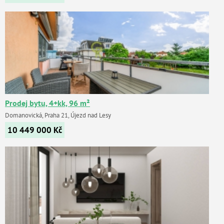
Prodej bytu, 4+kk, 96 m²
Domanovická, Praha 21, Újezd nad Lesy
10 449 000
Kč