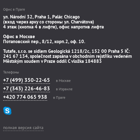
Офис в Праге
ул. Národní 32, Praha 1, Palác Chicago
(вход через арку со стороны ул. Charvátova)
4 этаж (кнопка 4 в лифте), офис напротив лифта
Офис в Москве
Потаповский пер., 8/12, корп.2, оф. 10.
Tutafe, s.r.o. se sídlem Geologická 1218/2c, 152 00 Praha 5 IČ:
241 67 134, společnost zapsána v obchodním rejstříku vedeném
Městským soudem v Praze oddíl C vložka 184883
Телефоны
+7 (499) 350-22-65
в Москве
+7 (343) 226-46-83
в Израиле
+420 774 065 938
в Праге
полная версия сайта