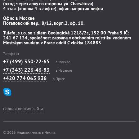
(вход через арку со стороны ул. Charvátova)
4 этаж (кнопка 4 в лифте), офис напротив лифта
Офис в Москве
Потаповский пер., 8/12, корп.2, оф. 10.
Tutafe, s.r.o. se sídlem Geologická 1218/2c, 152 00 Praha 5 IČ:
241 67 134, společnost zapsána v obchodním rejstříku vedeném
Městským soudem v Praze oddíl C vložka 184883
Телефоны
+7 (499) 350-22-65
в Москве
+7 (343) 226-46-83
в Израиле
+420 774 065 938
в Праге
полная версия сайта
© 2026 Недвижимость в Чехии.