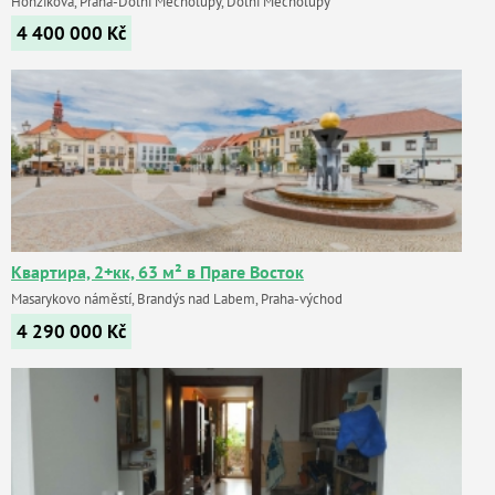
Honzíkova, Praha-Dolní Měcholupy, Dolní Měcholupy
4 400 000
Kč
Квартира, 2+кк, 63 м² в Праге Восток
Masarykovo náměstí, Brandýs nad Labem, Praha-východ
4 290 000
Kč