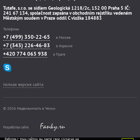
Tutafe, s.r.o. se sídlem Geologická 1218/2c, 152 00 Praha 5 IČ:
241 67 134, společnost zapsána v obchodním rejstříku vedeném
Městským soudem v Praze oddíl C vložka 184883
Телефоны
+7 (499) 350-22-65
в Москве
+7 (343) 226-46-83
в Израиле
+420 774 065 938
в Праге
полная версия сайта
© 2026 Недвижимость в Чехии.
Разработка сайта
Работая с этим сайтом, вы даете свое согласие на