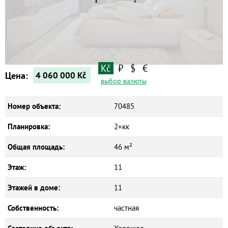
Квартиры
Дома
Новостройки
Коммерческие объекты
Kč
₽
$
€
Цена:
4 060 000
Kč
выбор валюты
Номер объекта:
70485
Планировка:
2+кк
Общая площадь:
46 м²
Этаж:
11
Этажей в доме:
11
Собственность:
частная