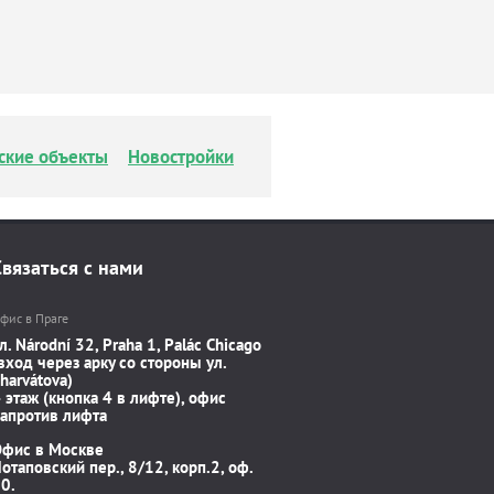
ские объекты
Новостройки
Связаться с нами
фис в Праге
л. Národní 32, Praha 1, Palác Chicago
вход через арку со стороны ул.
harvátova)
 этаж (кнопка 4 в лифте), офис
апротив лифта
Офис в Москве
отаповский пер., 8/12, корп.2, оф.
0.