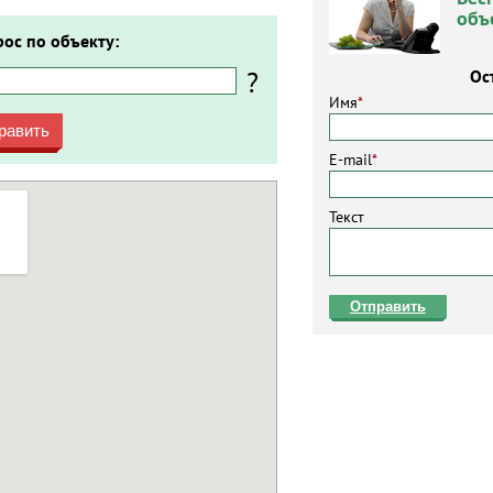
объ
рос по объекту:
?
Ос
Имя
*
равить
E-mail
*
Текст
Отправить