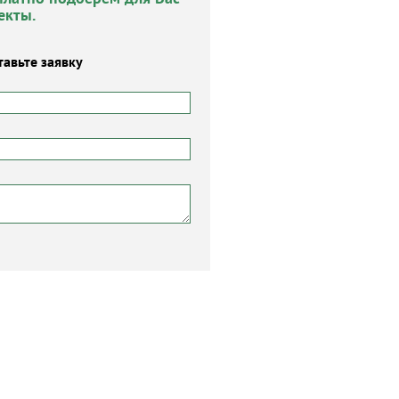
екты.
тавьте заявку