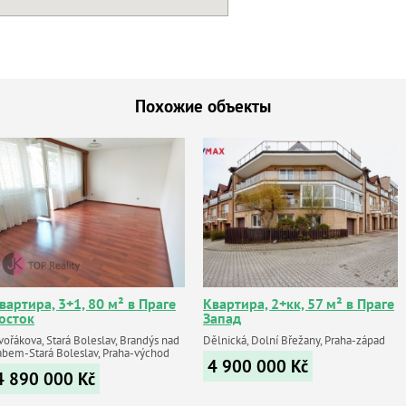
Похожие объекты
вартира, 3+1, 80 м² в Праге
Квартира, 2+кк, 57 м² в Праге
осток
Запад
ořákova, Stará Boleslav, Brandýs nad
Dělnická, Dolní Břežany, Praha-západ
abem-Stará Boleslav, Praha-východ
4 900 000
Kč
4 890 000
Kč