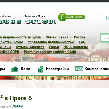
в Москве
Телефон в Праге
П
9) 350-22-65
+420 774 065 938
я недвижимость за рубли
Обмен: Чехия ↔ Россия
 дистанционно
Управление недвижимостью
FAQ
 и цены
Отзывы клиентов
Статьи
Наши контакты
itika i GDPR
Podmínky ochrany osobních údajů
иры
Дома
Новостройки
Коммерчески
Квартиры
Дома
Новостройки
Коммерческие объек
² в Праге 6
70449
Объект №