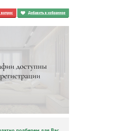
ь вопрос
Добавить в избранное
платно подберем для Вас