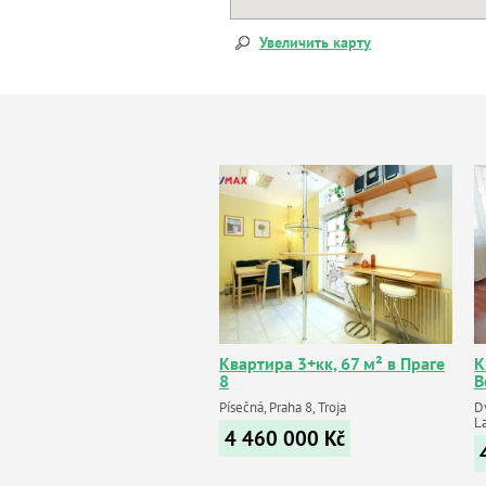
Увеличить карту
Квартира 3+кк, 67 м² в Праге
К
8
В
Písečná, Praha 8, Troja
Dv
L
4 460 000
Kč