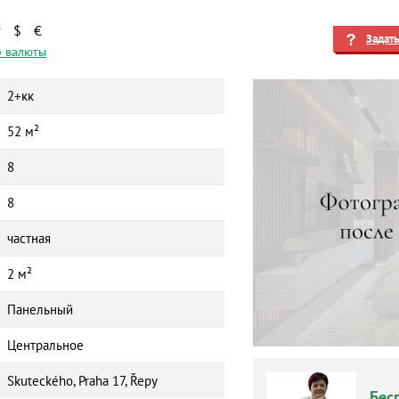
₽
$
€
Задат
 валюты
2+кк
52 м²
8
8
частная
2 м²
Панельный
Центральное
Skuteckého, Praha 17, Řepy
Бес