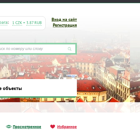
Вход на сайт
рага
:
1 CZK
=
3.87 RUB
Регистрация
е объекты
ты
Просмотренное
Избранное