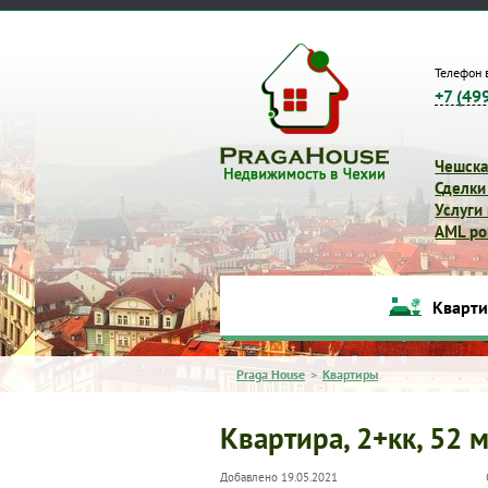
Телефон 
+7 (49
Чешска
Сделки
Услуги
AML pol
Кварт
Praga House
>
Квартиры
Квартира, 2+кк, 52 м
Добавлено 19.05.2021