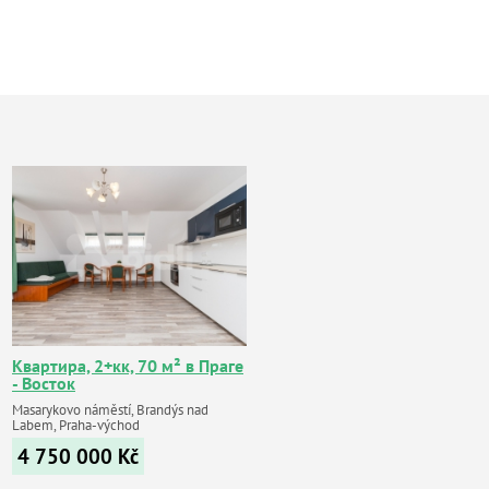
Квартира, 2+кк, 70 м² в Праге
- Восток
Masarykovo náměstí, Brandýs nad
Labem, Praha-východ
4 750 000
Kč