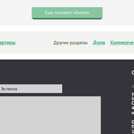
Еще похожие объекты
артиры
Дома
Коммерче
Другие разделы
О
у
(
C
4
н
П
1