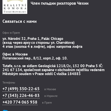
Член гильдии риэлторов Чехии
Связаться с нами
Офис в Праге
ул. Národní 32, Praha 1, Palác Chicago
(вход через арку со стороны ул. Charvátova)
4 этаж (кнопка 4 в лифте), офис напротив лифта
Офис в Москве
Потаповский пер., 8/12, корп.2, оф. 10.
Tutafe, s.r.o. se sídlem Geologická 1218/2c, 152 00 Praha 5 IČ:
241 67 134, společnost zapsána v obchodním rejstříku vedeném
Městským soudem v Praze oddíl C vložka 184883
Телефоны
+7 (499) 350-22-65
в Москве
+7 (343) 226-46-83
в Израиле
+420 774 065 938
в Праге