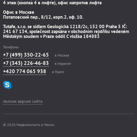
4 этаж (кнопка 4 в лифте), офис напротив лифта
Офис в Москве
Потаповский пер., 8/12, корп.2, оф. 10.
Tutafe, s.r.o. se sídlem Geologická 1218/2c, 152 00 Praha 5 IČ:
241 67 134, společnost zapsána v obchodním rejstříku vedeném
Městským soudem v Praze oddíl C vložka 184883
Телефоны
+7 (499) 350-22-65
в Москве
+7 (343) 226-46-83
в Израиле
+420 774 065 938
в Праге
полная версия сайта
© 2026 Недвижимость в Чехии.