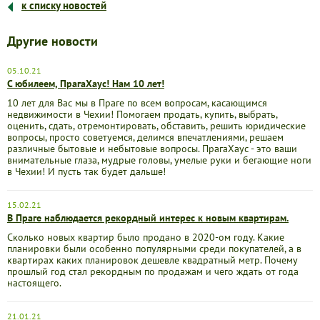
к списку новостей
Другие новости
05.10.21
С юбилеем, ПрагаХаус! Нам 10 лет!
10 лет для Вас мы в Праге по всем вопросам, касающимся
недвижимости в Чехии! Помогаем продать, купить, выбрать,
оценить, сдать, отремонтировать, обставить, решить юридические
вопросы, просто советуемся, делимся впечатлениями, решаем
различные бытовые и небытовые вопросы. ПрагаХаус - это ваши
внимательные глаза, мудрые головы, умелые руки и бегающие ноги
в Чехии! И пусть так будет дальше!
15.02.21
В Праге наблюдается рекордный интерес к новым квартирам.
Сколько новых квартир было продано в 2020-ом году. Какие
планировки были особенно популярными среди покупателей, а в
квартирах каких планировок дешевле квадратный метр. Почему
прошлый год стал рекордным по продажам и чего ждать от года
настоящего.
21.01.21