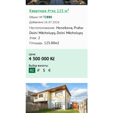
Поиск
Расширенный поиск
Квартира 4+кк 125 м²
72880
Объект №
Добавлено 26.07.2026
Honzíkova, Praha-
Местоположение:
Dolní Měcholupy, Dolní Měcholupy
2
Этаж:
125.00м2
Площадь:
Цена:
4 300 000
Kč
Выбор валюты:
Kč
₽
$
€