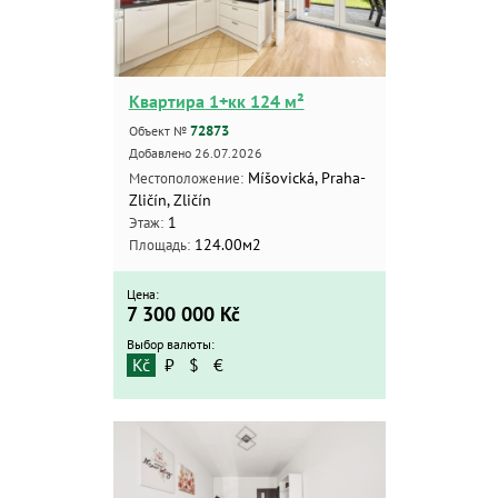
Квартира 1+кк 124 м²
72873
Объект №
Добавлено 26.07.2026
Míšovická, Praha-
Местоположение:
Zličín, Zličín
1
Этаж:
124.00м2
Площадь:
Цена:
7 300 000
Kč
Выбор валюты:
Kč
₽
$
€