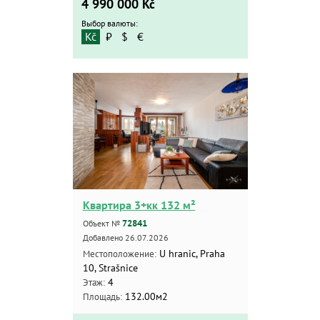
4 990 000
Kč
Выбор валюты:
Kč
₽
$
€
Квартира 3+кк 132 м²
72841
Объект №
Добавлено 26.07.2026
U hranic, Praha
Местоположение:
10, Strašnice
4
Этаж:
132.00м2
Площадь: