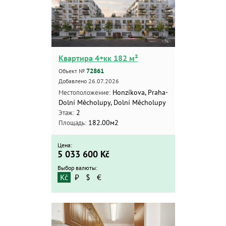
Квартира 4+кк 182 м²
72861
Объект №
Добавлено 26.07.2026
Honzíkova, Praha-
Местоположение:
Dolní Měcholupy, Dolní Měcholupy
2
Этаж:
182.00м2
Площадь:
Цена:
5 033 600
Kč
Выбор валюты:
Kč
₽
$
€