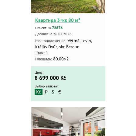
Квартира 3+кк 80 м²
72876
Объект №
Добавлено 26.07.2026
Větrná, Levín,
Местоположение:
Králův Dvůr, okr. Beroun
1
Этаж:
80.00м2
Площадь:
Цена:
8 699 000
Kč
Выбор валюты:
Kč
₽
$
€