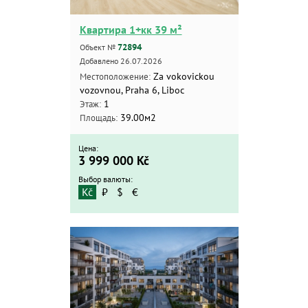
Квартира 1+кк 39 м²
Квартиры
72894
Объект №
Дома
Добавлено 26.07.2026
Новостройки
Za vokovickou
Местоположение:
Коммерческие объекты
vozovnou, Praha 6, Liboc
1
Этаж:
Город:
39.00м2
Площадь:
Цена:
3 999 000
Kč
Площадь:
Выбор валюты:
2
от
до
м
Kč
₽
$
€
Цена:
от
до
Kč
₽
$
€