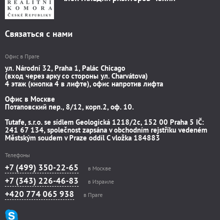
Связаться с нами
Офис в Праге
ул. Národní 32, Praha 1, Palác Chicago
(вход через арку со стороны ул. Charvátova)
4 этаж (кнопка 4 в лифте), офис напротив лифта
Офис в Москве
Потаповский пер., 8/12, корп.2, оф. 10.
Tutafe, s.r.o. se sídlem Geologická 1218/2c, 152 00 Praha 5 IČ:
241 67 134, společnost zapsána v obchodním rejstříku vedeném
Městským soudem v Praze oddíl C vložka 184883
Телефоны
+7 (499) 350-22-65
в Москве
+7 (343) 226-46-83
в Израиле
+420 774 065 938
в Праге