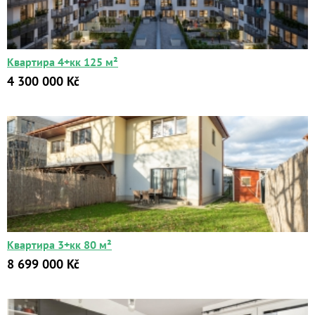
Цена:
от
до
Квартира 4+кк 125 м²
Kč
₽
$
€
4 300 000 Kč
Поиск
Расширенный поиск
Квартира 3+кк 80 м²
8 699 000 Kč