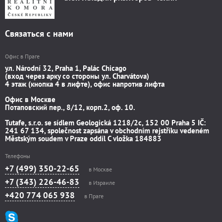
Связаться с нами
Офис в Праге
ул. Národní 32, Praha 1, Palác Chicago
(вход через арку со стороны ул. Charvátova)
4 этаж (кнопка 4 в лифте), офис напротив лифта
Офис в Москве
Потаповский пер., 8/12, корп.2, оф. 10.
Tutafe, s.r.o. se sídlem Geologická 1218/2c, 152 00 Praha 5 IČ:
241 67 134, společnost zapsána v obchodním rejstříku vedeném
Městským soudem v Praze oddíl C vložka 184883
Телефоны
+7 (499) 350-22-65
в Москве
+7 (343) 226-46-83
в Израиле
+420 774 065 938
в Праге