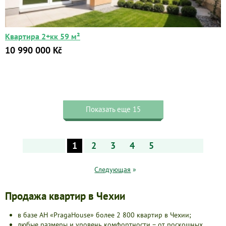
Квартира 2+кк 59 м²
10 990 000 Kč
Показать еще 15
1
2
3
4
5
Следующая
»
Продажа квартир в Чехии
в базе АН «PragaHouse» более 2 800 квартир в Чехии;
любые размеры и уровень комфортности – от роскошных