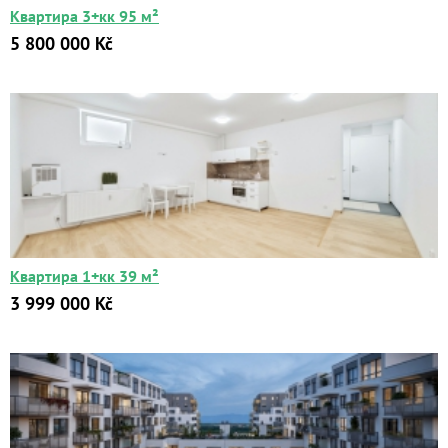
Квартира 3+кк 95 м²
5 800 000 Kč
Квартиры
Дома
Новостройки
Коммерческие объекты
Квартира 1+кк 39 м²
Город:
3 999 000 Kč
Площадь:
2
от
до
м