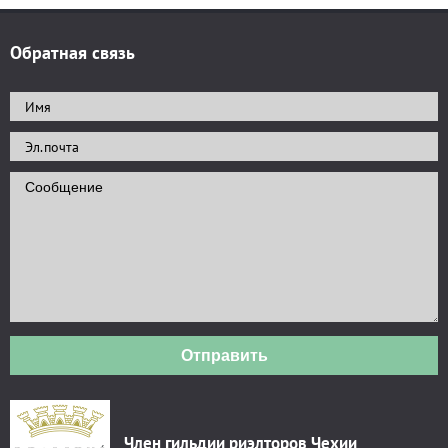
Обратная связь
Отправить
Член гильдии риэлторов Чехии