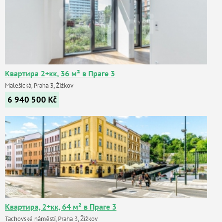
Квартира 2+кк, 36 м² в Праге 3
Malešická, Praha 3, Žižkov
6 940 500
Kč
Квартира, 2+кк, 64 м² в Праге 3
Tachovské náměstí, Praha 3, Žižkov