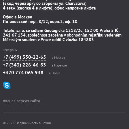
(вход через арку со стороны ул. Charvátova)
4 этаж (кнопка 4 в лифте), офис напротив лифта
Офис в Москве
Потаповский пер., 8/12, корп.2, оф. 10.
Tutafe, s.r.o. se sídlem Geologická 1218/2c, 152 00 Praha 5 IČ:
241 67 134, společnost zapsána v obchodním rejstříku vedeném
Městským soudem v Praze oddíl C vložka 184883
Телефоны
+7 (499) 350-22-65
в Москве
+7 (343) 226-46-83
в Израиле
+420 774 065 938
в Праге
полная версия сайта
© 2026 Недвижимость в Чехии.