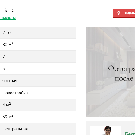
₽
$
€
Задат
 валюты
2+кк
80 м²
2
5
частная
Новостройка
4 м²
39 м²
Центральная
Бес