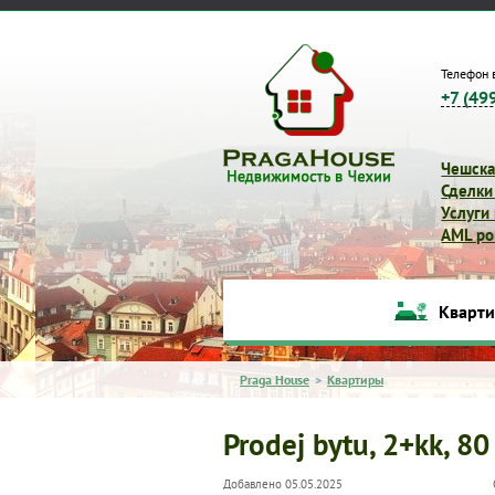
Телефон 
+7 (49
Чешска
Сделки
Услуги
AML pol
Кварт
Praga House
>
Квартиры
Prodej bytu, 2+kk, 80
Добавлено 05.05.2025