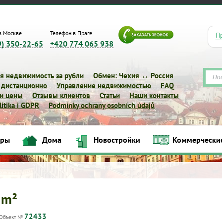
в Москве
Телефон в Праге
П
9) 350-22-65
+420 774 065 938
я недвижимость за рубли
Обмен: Чехия ↔ Россия
 дистанционно
Управление недвижимостью
FAQ
 и цены
Отзывы клиентов
Статьи
Наши контакты
itika i GDPR
Podmínky ochrany osobních údajů
иры
Дома
Новостройки
Коммерчески
Квартиры
Дома
Новостройки
Коммерческие объек
 m²
72433
Объект №