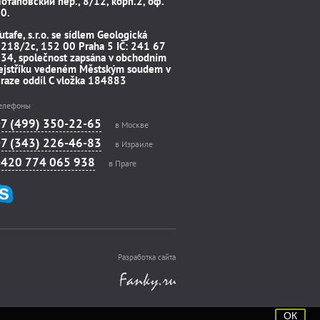
отаповский пер., 8/12, корп.2, оф.
0.
utafe, s.r.o. se sídlem Geologická
218/2c, 152 00 Praha 5 IČ: 241 67
34, společnost zapsána v obchodním
ejstříku vedeném Městským soudem v
raze oddíl C vložka 184883
елефоны
+7 (499) 350-22-65
в Москве
+7 (343) 226-46-83
в Израиле
+420 774 065 938
в Праге
Разработка сайта
ОК