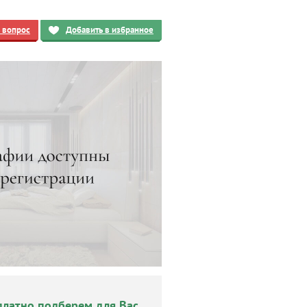
ь вопрос
Добавить в избранное
платно подберем для Вас