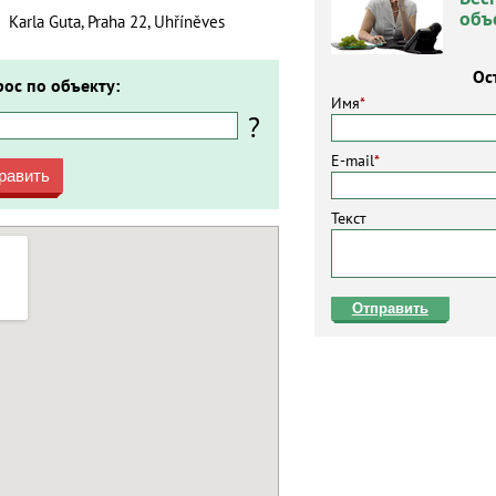
объ
Karla Guta, Praha 22, Uhříněves
Ос
рос по объекту:
Имя
*
?
E-mail
*
равить
Текст
Отправить