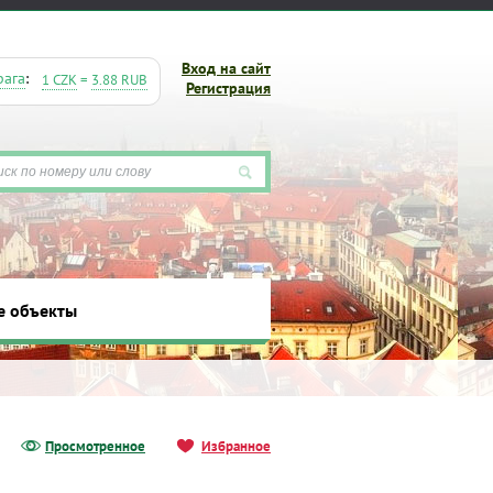
Вход на сайт
рага
:
1 CZK
=
3.88 RUB
Регистрация
е объекты
ты
Просмотренное
Избранное