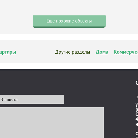
Еще похожие объекты
артиры
Дома
Коммерче
Другие разделы
О
у
(
C
4
н