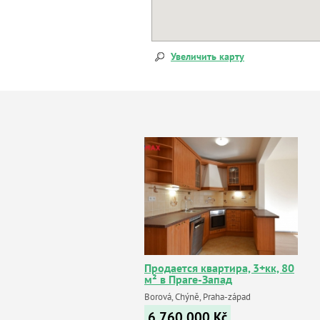
Увеличить карту
Продается квартира, 3+кк, 80
м² в Праге-Запад
Borová, Chýně, Praha-západ
6 760 000
Kč