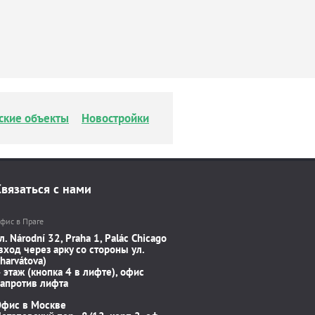
ские объекты
Новостройки
Связаться с нами
фис в Праге
л. Národní 32, Praha 1, Palác Chicago
вход через арку со стороны ул.
harvátova)
 этаж (кнопка 4 в лифте), офис
апротив лифта
Офис в Москве