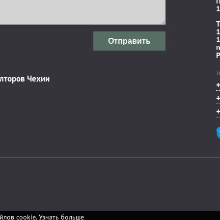
П
1
T
1
1
Отправить
r
P
Т
элторов Чехии
йлов cookie.
Узнать больше