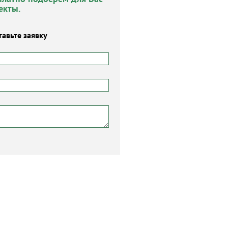
екты.
тавьте заявку