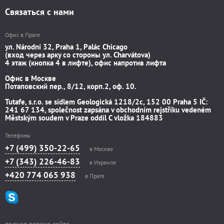
Связаться с нами
Офис в Праге
ул. Národní 32, Praha 1, Palác Chicago
(вход через арку со стороны ул. Charvátova)
4 этаж (кнопка 4 в лифте), офис напротив лифта
Офис в Москве
Потаповский пер., 8/12, корп.2, оф. 10.
Tutafe, s.r.o. se sídlem Geologická 1218/2c, 152 00 Praha 5 IČ:
241 67 134, společnost zapsána v obchodním rejstříku vedeném
Městským soudem v Praze oddíl C vložka 184883
Телефоны
+7 (499) 350-22-65
в Москве
+7 (343) 226-46-83
в Израиле
+420 774 065 938
в Праге