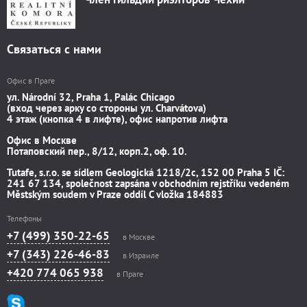
Связаться с нами
Офис в Праге
ул. Národní 32, Praha 1, Palác Chicago
(вход через арку со стороны ул. Charvátova)
4 этаж (кнопка 4 в лифте), офис напротив лифта
Офис в Москве
Потаповский пер., 8/12, корп.2, оф. 10.
Tutafe, s.r.o. se sídlem Geologická 1218/2c, 152 00 Praha 5 IČ:
241 67 134, společnost zapsána v obchodním rejstříku vedeném
Městským soudem v Praze oddíl C vložka 184883
Телефоны
+7 (499) 350-22-65
в Москве
+7 (343) 226-46-83
в Израиле
+420 774 065 938
в Праге