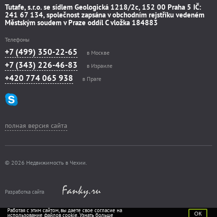
Tutafe, s.r.o. se sídlem Geologická 1218/2c, 152 00 Praha 5 IČ:
241 67 134, společnost zapsána v obchodním rejstříku vedeném
Městským soudem v Praze oddíl C vložka 184883
Телефоны
+7 (499) 350-22-65
в Москве
+7 (343) 226-46-83
в Израиле
+420 774 065 938
в Праге
полная версия сайта
© 2026 Недвижимость в Чехии.
Разработка сайта
Работая с этим сайтом, вы даете свое согласие на
ОК
использование файлов cookie.
Узнать больше