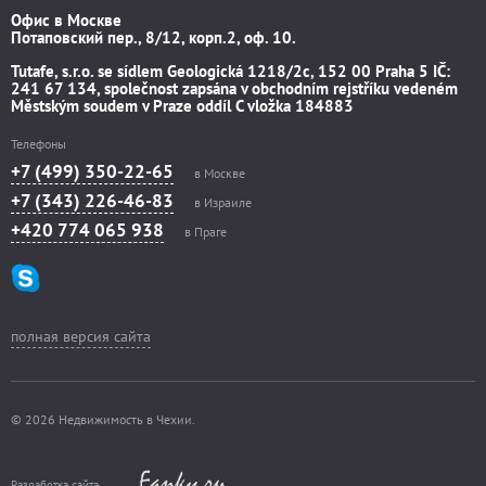
Офис в Москве
Потаповский пер., 8/12, корп.2, оф. 10.
Tutafe, s.r.o. se sídlem Geologická 1218/2c, 152 00 Praha 5 IČ:
241 67 134, společnost zapsána v obchodním rejstříku vedeném
Městským soudem v Praze oddíl C vložka 184883
Телефоны
+7 (499) 350-22-65
в Москве
+7 (343) 226-46-83
в Израиле
+420 774 065 938
в Праге
полная версия сайта
© 2026 Недвижимость в Чехии.
Разработка сайта