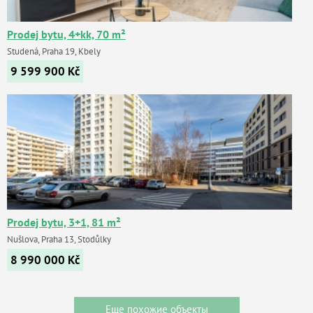
Prodej bytu, 4+kk, 70 m²
Studená, Praha 19, Kbely
9 599 900
Kč
Prodej bytu, 3+1, 81 m²
Nušlova, Praha 13, Stodůlky
8 990 000
Kč
Еще похожие объекты