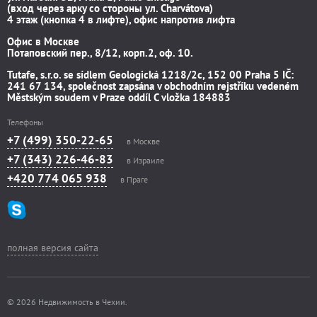
(вход через арку со стороны ул. Charvátova)
4 этаж (кнопка 4 в лифте), офис напротив лифта
Офис в Москве
Потаповский пер., 8/12, корп.2, оф. 10.
Tutafe, s.r.o. se sídlem Geologická 1218/2c, 152 00 Praha 5 IČ:
241 67 134, společnost zapsána v obchodním rejstříku vedeném
Městským soudem v Praze oddíl C vložka 184883
Телефоны
+7 (499) 350-22-65
в Москве
+7 (343) 226-46-83
в Израиле
+420 774 065 938
в Праге
полная версия сайта
© 2026 Недвижимость в Чехии.