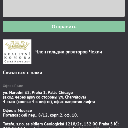
Отправить
Член гильдии риэлторов Чехии
Связаться с нами
Офис в Праге
ул. Národní 32, Praha 1, Palác Chicago
(вход через арку со стороны ул. Charvátova)
4 этаж (кнопка 4 в лифте), офис напротив лифта
Офис в Москве
Потаповский пер., 8/12, корп.2, оф. 10.
Tutafe, s.r.o. se sídlem Geologická 1218/2c, 152 00 Praha 5 IČ: