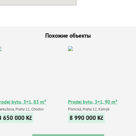
Похожие объекты
rodej bytu, 3+1, 83 m²
Prodej bytu, 3+1, 90 m²
arkušova, Praha 11, Chodov
Písnická, Praha 12, Kamýk
8 650 000
Kč
8 990 000
Kč