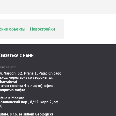
ские объекты
Новостройки
Связаться с нами
фис в Праге
л. Národní 32, Praha 1, Palác Chicago
вход через арку со стороны ул.
harvátova)
 этаж (кнопка 4 в лифте), офис
апротив лифта
Офис в Москве
отаповский пер., 8/12, корп.2, оф.
0.
utafe, s.r.o. se sídlem Geologická