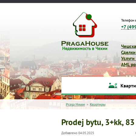
Телефон 
+7 (49
Чешска
Сделки
Услуги
AML pol
Кварт
Praga House
>
Квартиры
Prodej bytu, 3+kk, 83
Добавлено 04.05.2025