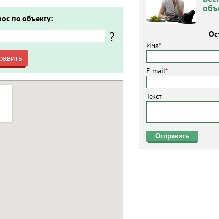
объ
рос по объекту:
?
Ос
Имя
*
равить
E-mail
*
Текст
Отправить