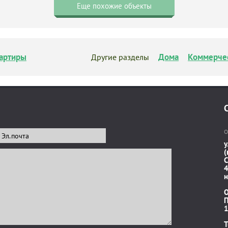
Еще похожие объекты
артиры
Дома
Коммерче
Другие разделы
О
у
(
C
4
н
П
1
T