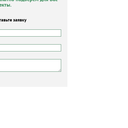
екты.
тавьте заявку