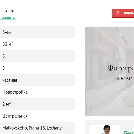
₽
$
€
Задат
 валюты
3+кк
83 м²
5
5
частная
Новостройка
2 м²
Центральная
Malkovského, Praha 18, Letňany
Бес