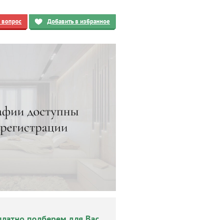
ь вопрос
Добавить в избранное
платно подберем для Вас