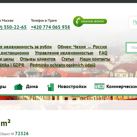
в Москве
Телефон в Праге
П
9) 350-22-65
+420 774 065 938
я недвижимость за рубли
Обмен: Чехия ↔ Россия
 дистанционно
Управление недвижимостью
FAQ
 и цены
Отзывы клиентов
Статьи
Наши контакты
itika i GDPR
Podmínky ochrany osobních údajů
иры
Дома
Новостройки
Коммерчески
Квартиры
Дома
Новостройки
Коммерческие объек
 m²
72326
Объект №