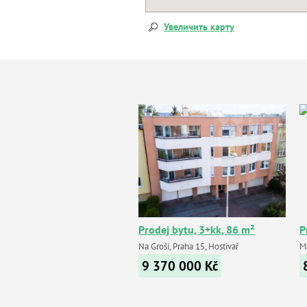
Увеличить карту
Prodej bytu, 3+kk, 86 m²
P
Na Groši, Praha 15, Hostivař
M
9 370 000
Kč