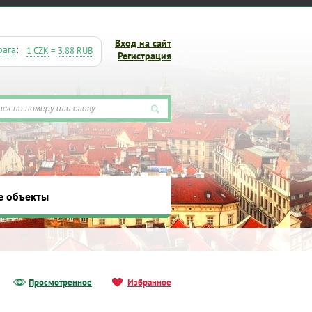
Вход на сайт
рага
:
1 CZK
=
3.88 RUB
Регистрация
е объекты
ты
Просмотренное
Избранное