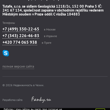
Tutafe, s.r.o. se sídlem Geologická 1218/2c, 152 00 Praha 5 IČ:
241 67 134, společnost zapsána v obchodním rejstříku vedeném
Městským soudem v Praze oddíl C vložka 184883
Телефоны
+7 (499) 350-22-65
в Москве
+7 (343) 226-46-83
в Израиле
+420 774 065 938
в Праге
полная версия сайта
© 2026 Недвижимость в Чехии.
Разработка сайта
Работая с этим сайтом, вы даете свое согласие на