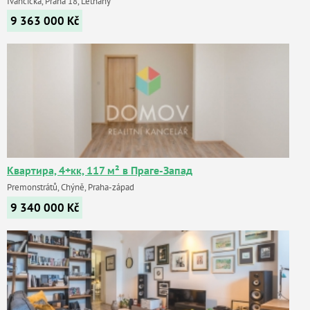
Ivančická, Praha 18, Letňany
9 363 000
Kč
Квартира, 4+кк, 117 м² в Праге-Запад
Premonstrátů, Chýně, Praha-západ
9 340 000
Kč