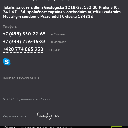
Tutafe, s.r.o. se sídlem Geologická 1218/2c, 152 00 Praha 5 IČ:
241 67 134, společnost zapsána v obchodním rejstříku vedeném
Městským soudem v Praze oddíl C vložka 184883
Телефоны
+7 (499) 350-22-65
в Москве
+7 (343) 226-46-83
в Израиле
+420 774 065 938
в Праге
полная версия сайта
© 2026 Недвижимость в Чехии.
Разработка сайта
Работая с этим сайтом, вы даете свое согласие на