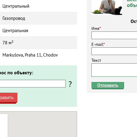
объ
Центральный
Газопровод
Ос
Имя
*
Центральная
78 м²
E-mail
*
Markušova, Praha 11, Chodov
Текст
рос по объекту:
?
Отправить
равить