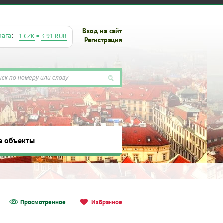
Вход на сайт
рага
:
1 CZK
=
3.91 RUB
Регистрация
е объекты
ты
Просмотренное
Избранное