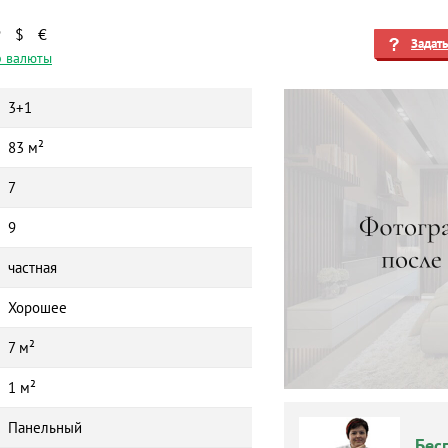
₽
$
€
Задат
 валюты
3+1
83 м²
7
9
частная
Хорошее
7 м²
1 м²
Панельный
Бес