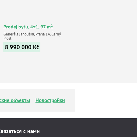
Prodej bytu, 4+1, 97 m²
Generála Janouška, Praha 14, Černý
Most
8 990 000
Kč
ские объекты
Новостройки
Связаться с нами