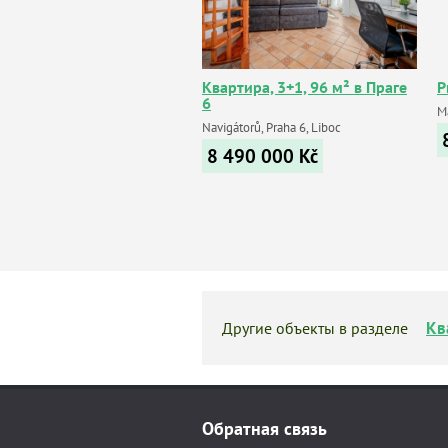
Квартира, 3+1, 96 м² в Праге
P
6
M
Navigátorů, Praha 6, Liboc
8 490 000
Kč
Кв
Другие объекты в разделе
Обратная связь