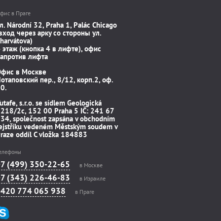
фис в Праге
л. Národní 32, Praha 1, Palác Chicago
вход через арку со стороны ул.
harvátova)
 этаж (кнопка 4 в лифте), офис
апротив лифта
Офис в Москве
отаповский пер., 8/12, корп.2, оф.
0.
utafe, s.r.o. se sídlem Geologická
218/2c, 152 00 Praha 5 IČ: 241 67
34, společnost zapsána v obchodním
ejstříku vedeném Městským soudem v
raze oddíl C vložka 184883
елефоны
+7 (499) 350-22-65
в Москве
+7 (343) 226-46-83
в Израиле
+420 774 065 938
в Праге