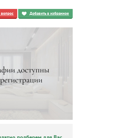
ь вопрос
Добавить в избранное
платно подберем для Вас