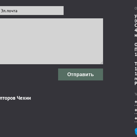
О
у
(
C
4
н
П
1
T
1
1
Отправить
r
P
Т
элторов Чехии