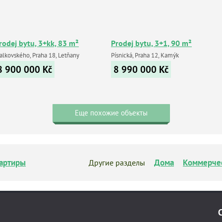
rodej bytu, 3+kk, 83 m²
Prodej bytu, 3+1, 90 m²
alkovského, Praha 18, Letňany
Písnická, Praha 12, Kamýk
8 900 000
Kč
8 990 000
Kč
Еще похожие объекты
артиры
Дома
Коммерче
Другие разделы