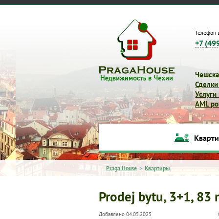
Телефон 
+7 (49
Чешска
Сделки
Услуги
AML pol
Кварт
Praga House
>
Квартиры
Prodej bytu, 3+1, 83
Добавлено 04.05.2025