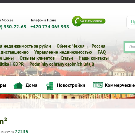
в Москве
Телефон в Праге
П
9) 350-22-65
+420 774 065 938
я недвижимость за рубли
Обмен: Чехия ↔ Россия
 дистанционно
Управление недвижимостью
FAQ
 и цены
Отзывы клиентов
Статьи
Наши контакты
itika i GDPR
Podmínky ochrany osobních údajů
иры
Дома
Новостройки
Коммерчески
Квартиры
Дома
Новостройки
Коммерческие объек
 m²
72235
Объект №