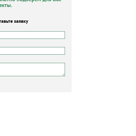
екты.
тавьте заявку