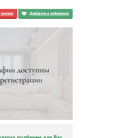
ь вопрос
Добавить в избранное
платно подберем для Вас