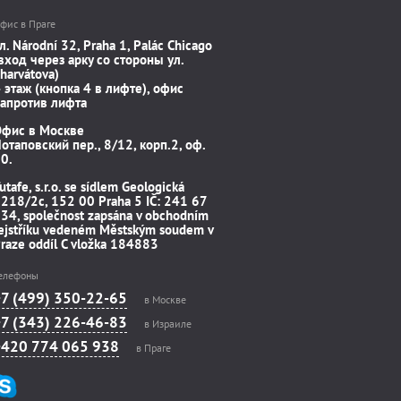
фис в Праге
л. Národní 32, Praha 1, Palác Chicago
вход через арку со стороны ул.
harvátova)
 этаж (кнопка 4 в лифте), офис
апротив лифта
Офис в Москве
отаповский пер., 8/12, корп.2, оф.
0.
utafe, s.r.o. se sídlem Geologická
218/2c, 152 00 Praha 5 IČ: 241 67
34, společnost zapsána v obchodním
ejstříku vedeném Městským soudem v
raze oddíl C vložka 184883
елефоны
+7 (499) 350-22-65
в Москве
+7 (343) 226-46-83
в Израиле
+420 774 065 938
в Праге