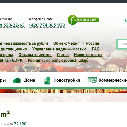
в Москве
Телефон в Праге
П
9) 350-22-65
+420 774 065 938
я недвижимость за рубли
Обмен: Чехия ↔ Россия
 дистанционно
Управление недвижимостью
FAQ
 и цены
Отзывы клиентов
Статьи
Наши контакты
itika i GDPR
Podmínky ochrany osobních údajů
иры
Дома
Новостройки
Коммерчески
Квартиры
Дома
Новостройки
Коммерческие объек
 m²
72190
Объект №