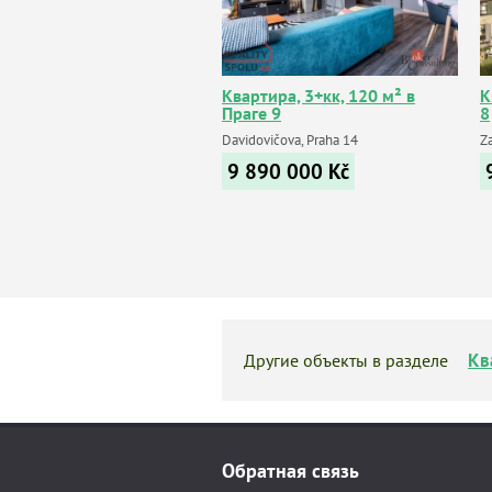
Квартира, 3+кк, 120 м² в
К
Праге 9
8
Davidovičova, Praha 14
Za
9 890 000
Kč
Кв
Другие объекты в разделе
Обратная связь