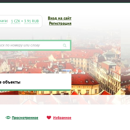
Вход на сайт
рага
:
1 CZK
=
3.91 RUB
Регистрация
е объекты
ты
Просмотренное
Избранное