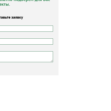
екты.
тавьте заявку