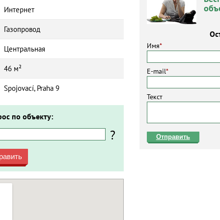
объ
Интернет
Газопровод
Ос
Имя
*
Центральная
46 м²
E-mail
*
Spojovací, Praha 9
Текст
рос по объекту:
?
Отправить
равить