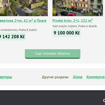
вартира 2+кк, 62 м² в Праге
Prodej bytu, 2+1, 132 m²
Nad malým mýtem, Praha 4, Braník
 invalidovnou, Praha 8, Karlín
9 100 000
Kč
9 142 208
Kč
Еще похожие объекты
артиры
Дома
Коммерче
Другие разделы