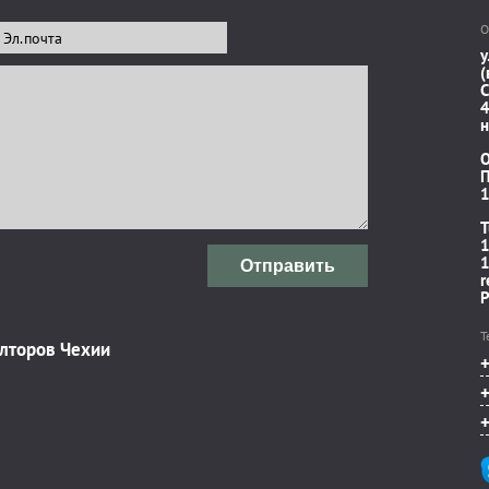
О
у
(
C
4
н
П
1
T
1
1
Отправить
r
P
Т
элторов Чехии