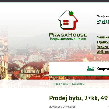
Телефон 
+7 (49
Чешска
Сделки
Услуги
AML pol
Кварт
Praga House
>
Квартиры
Prodej bytu, 2+kk, 49
Добавлено 04.05.2025