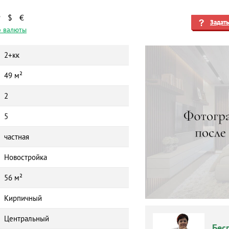
₽
$
€
Задат
 валюты
2+кк
49 м²
2
5
частная
Новостройка
56 м²
Кирпичный
Центральный
Бес