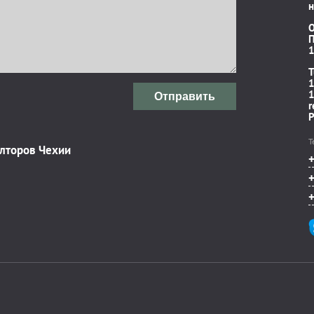
н
П
1
T
1
1
Отправить
r
P
Т
элторов Чехии