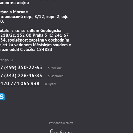
апротив лифта
Офис в Москве
отаповский пер., 8/12, корп.2, оф.
0.
utafe, s.r.o. se sídlem Geologická
218/2c, 152 00 Praha 5 IČ: 241 67
34, společnost zapsána v obchodním
ejstříku vedeném Městským soudem v
raze oddíl C vložka 184883
елефоны
+7 (499) 350-22-65
в Москве
+7 (343) 226-46-83
в Израиле
+420 774 065 938
в Праге
Разработка сайта