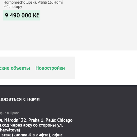
Hornoměcholupská, Praha 15, Horní
Měcholupy
9 490 000
Kč
ские объекты
Новостройки
Связаться с нами
фис в Праге
л. Národní 32, Praha 1, Palác Chicago
вход через арку со стороны ул.
harvátova)
 этаж (кнопка 4 в лифте), офис