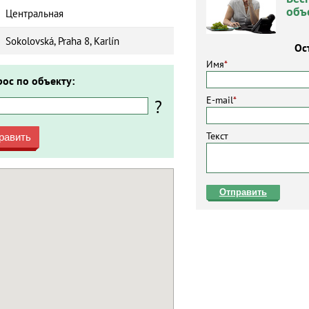
объ
Центральная
Sokolovská, Praha 8, Karlín
Ос
Имя
*
рос по объекту:
E-mail
*
?
Текст
равить
Отправить