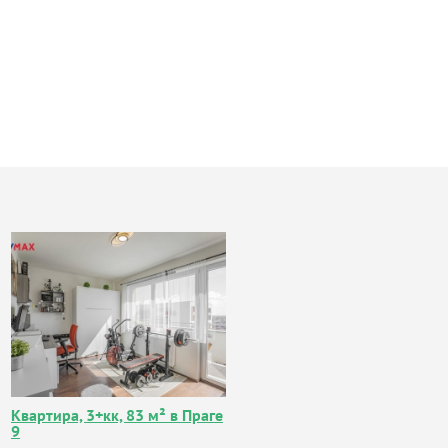
Квартира, 3+кк, 83 м² в Праге
9