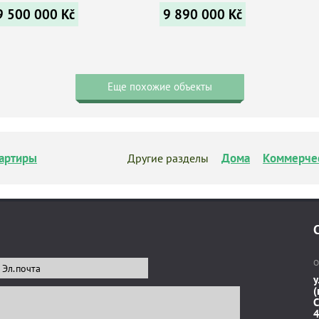
9 500 000
Kč
9 890 000
Kč
Еще похожие объекты
артиры
Дома
Коммерче
Другие разделы
О
у
(
C
4