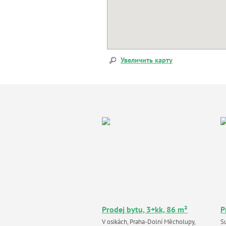
Увеличить карту
Prodej bytu, 3+kk, 86 m²
P
V osikách, Praha-Dolní Měcholupy,
S