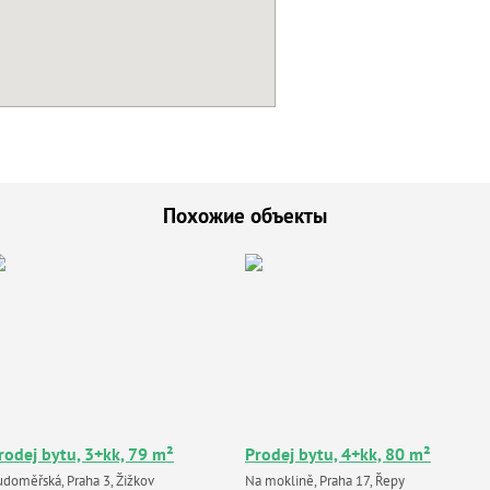
Похожие объекты
rodej bytu, 3+kk, 79 m²
Prodej bytu, 4+kk, 80 m²
udoměřská, Praha 3, Žižkov
Na moklině, Praha 17, Řepy