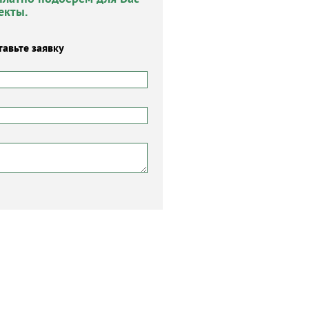
екты.
тавьте заявку