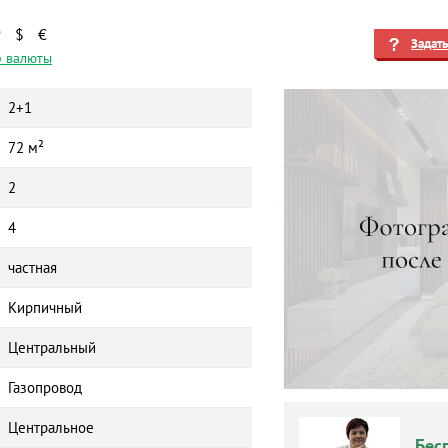
₽
$
€
Задат
 валюты
2+1
72 м²
2
4
частная
Кирпичный
Центральный
Газопровод
Центральное
Бес