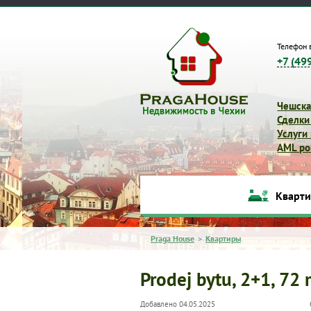
Телефон 
+7 (49
Чешска
Сделки
Услуги
AML pol
Кварт
Praga House
>
Квартиры
Prodej bytu, 2+1, 72
Добавлено 04.05.2025