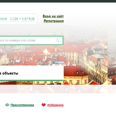
Вход на сайт
рага
:
1 CZK
=
3.87 RUB
Регистрация
е объекты
ты
Просмотренное
Избранное