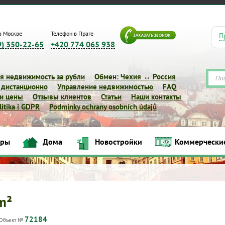
в Москве
Телефон в Праге
П
9) 350-22-65
+420 774 065 938
я недвижимость за рубли
Обмен: Чехия ↔ Россия
 дистанционно
Управление недвижимостью
FAQ
 и цены
Отзывы клиентов
Статьи
Наши контакты
itika i GDPR
Podmínky ochrany osobních údajů
иры
Дома
Новостройки
Коммерчески
Квартиры
Дома
Новостройки
Коммерческие объек
 m²
72184
Объект №