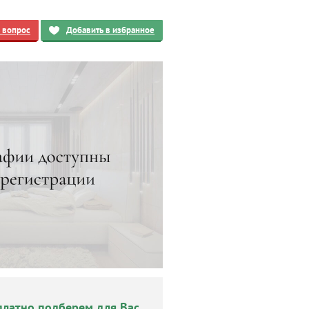
ь вопрос
Добавить в избранное
платно подберем для Вас