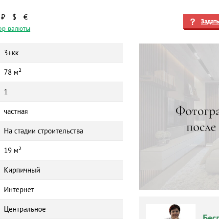
₽
$
€
Задат
ор валюты
3+кк
78 м²
1
частная
На стадии строительства
19 м²
Кирпичный
Интернет
Центральное
Бес