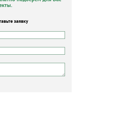
екты.
тавьте заявку