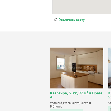
Увеличить карту
Квартира, 3+кк, 97 м² в Праге
К
4
9
Vodnická, Praha-Újezd, Újezd u
S
Průhonic