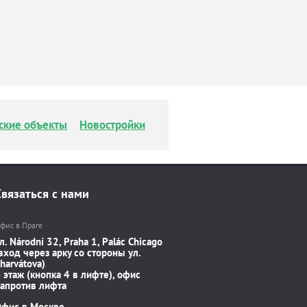
ские объекты
Новостройки
Связаться с нами
фис в Праге
л. Národní 32, Praha 1, Palác Chicago
вход через арку со стороны ул.
harvátova)
 этаж (кнопка 4 в лифте), офис
апротив лифта
Офис в Москве