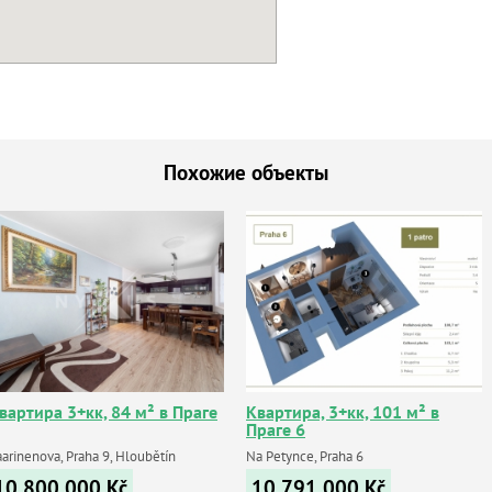
Похожие объекты
вартира 3+кк, 84 м² в Праге
Квартира, 3+кк, 101 м² в
Праге 6
aarinenova, Praha 9, Hloubětín
Na Petynce, Praha 6
10 800 000
Kč
10 791 000
Kč