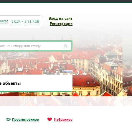
Вход на сайт
рага
:
1 CZK
=
3.91 RUB
Регистрация
е объекты
ты
Просмотренное
Избранное