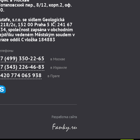
отаповский пер., 8/12, корп.2, оф.
0.
utafe, s.r.o. se sídlem Geologická
218/2c, 152 00 Praha 5 IČ: 241 67
34, společnost zapsána v obchodním
ejstříku vedeném Městským soudem v
raze oddíl C vložka 184883
елефоны
+7 (499) 350-22-65
в Москве
+7 (343) 226-46-83
в Израиле
+420 774 065 938
в Праге
Разработка сайта