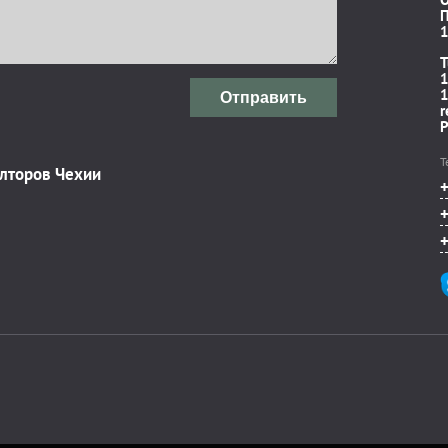
П
1
T
1
1
Отправить
r
P
Т
элторов Чехии