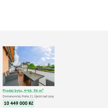
Prodej bytu, 4+kk, 96 m²
Domanovická, Praha 21, Újezd nad Lesy
10 449 000
Kč