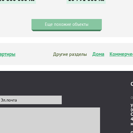
Еще похожие объекты
артиры
Дома
Коммерче
Другие разделы
О
у
(
C
4
н