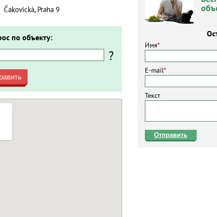
объ
Čakovická, Praha 9
Ос
рос по объекту:
Имя
*
?
E-mail
*
равить
Текст
Отправить