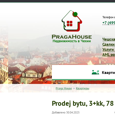
Телефон 
+7 (49
Чешска
Сделки
Услуги
AML pol
Кварт
Praga House
>
Квартиры
Prodej bytu, 3+kk, 78
Добавлено 30.04.2025