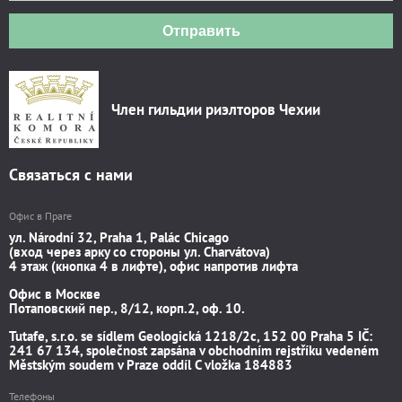
Отправить
Член гильдии риэлторов Чехии
Связаться с нами
Офис в Праге
ул. Národní 32, Praha 1, Palác Chicago
(вход через арку со стороны ул. Charvátova)
4 этаж (кнопка 4 в лифте), офис напротив лифта
Офис в Москве
Потаповский пер., 8/12, корп.2, оф. 10.
Tutafe, s.r.o. se sídlem Geologická 1218/2c, 152 00 Praha 5 IČ:
241 67 134, společnost zapsána v obchodním rejstříku vedeném
Městským soudem v Praze oddíl C vložka 184883
Телефоны