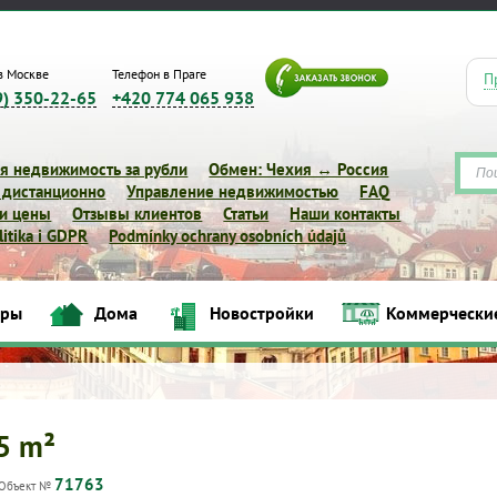
в Москве
Телефон в Праге
П
9) 350-22-65
+420 774 065 938
я недвижимость за рубли
Обмен: Чехия ↔ Россия
 дистанционно
Управление недвижимостью
FAQ
 и цены
Отзывы клиентов
Статьи
Наши контакты
itika i GDPR
Podmínky ochrany osobních údajů
иры
Дома
Новостройки
Коммерчески
Квартиры
Дома
Новостройки
Коммерческие объек
05 m²
71763
Объект №