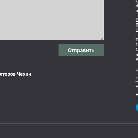
C
4
н
П
1
T
1
1
Отправить
r
P
Т
элторов Чехии