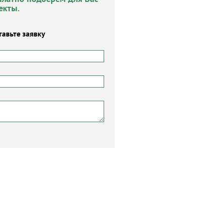
екты.
тавьте заявку