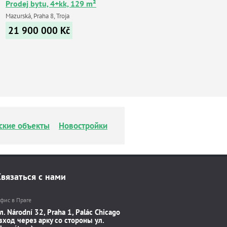
Prodej bytu, 4+kk, 129 m²
Mazurská, Praha 8, Troja
21 900 000
Kč
ские объекты
Новостройки
Связаться с нами
фис в Праге
л. Národní 32, Praha 1, Palác Chicago
вход через арку со стороны ул.