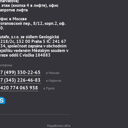
harvátova)
 этаж (кнопка 4 в лифте), офис
апротив лифта
Офис в Москве
отаповский пер., 8/12, корп.2, оф.
0.
utafe, s.r.o. se sídlem Geologická
218/2c, 152 00 Praha 5 IČ: 241 67
34, společnost zapsána v obchodním
ejstříku vedeném Městským soudem v
raze oddíl C vložka 184883
елефоны
+7 (499) 350-22-65
в Москве
+7 (343) 226-46-83
в Израиле
+420 774 065 938
в Праге
Разработка сайта