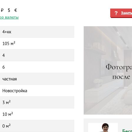
₽
$
€
Задат
ор валюты
4+кк
105 м²
4
6
частная
Новостройка
3 м²
10 м²
0 м²
Бес