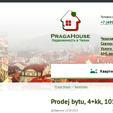
Телефон 
+7 (49
Чешска
Сделки
Услуги
AML pol
Кварт
Praga House
>
Квартиры
Prodej bytu, 4+kk, 1
Добавлено 25.04.2025