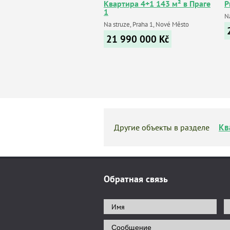
Квартира 4+1 143 м² в Праге
P
1
N
Na struze, Praha 1, Nové Město
21 990 000
Kč
Кв
Другие объекты в разделе
Обратная связь