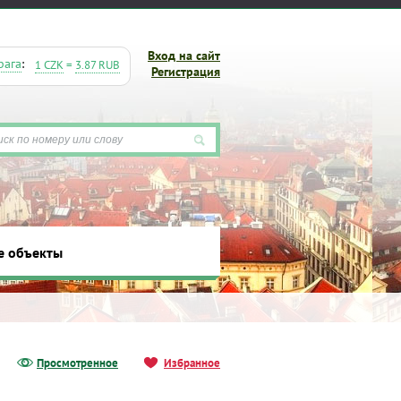
Вход на сайт
рага
:
1 CZK
=
3.87 RUB
Регистрация
е объекты
ты
Просмотренное
Избранное