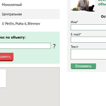
объ
Монолитный
Центральная
Ос
Имя
*
U Petřin, Praha 6, Břevnov
E-mail
*
рос по объекту:
?
Текст
равить
Отправить