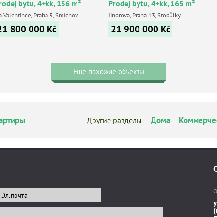
rodej bytu, 4+kk, 156 m²
Prodej bytu, 4+kk, 165 m²
a Valentince, Praha 5, Smíchov
Jindrova, Praha 13, Stodůlky
21 800 000
Kč
21 900 000
Kč
Еще похожие объекты
артиры
Дома
Коммерче
Другие разделы
О
у
(