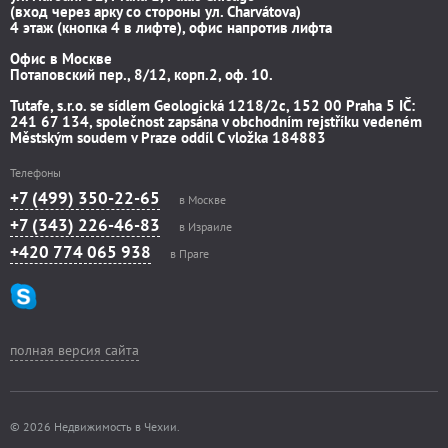
(вход через арку со стороны ул. Charvátova)
4 этаж (кнопка 4 в лифте), офис напротив лифта
Офис в Москве
Потаповский пер., 8/12, корп.2, оф. 10.
Tutafe, s.r.o. se sídlem Geologická 1218/2c, 152 00 Praha 5 IČ:
241 67 134, společnost zapsána v obchodním rejstříku vedeném
Městským soudem v Praze oddíl C vložka 184883
Телефоны
+7 (499) 350-22-65
в Москве
+7 (343) 226-46-83
в Израиле
+420 774 065 938
в Праге
полная версия сайта
© 2026 Недвижимость в Чехии.