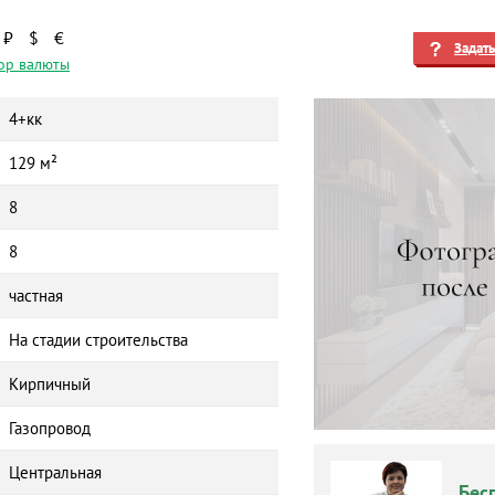
₽
$
€
Задат
ор валюты
4+кк
129 м²
8
8
частная
На стадии строительства
Кирпичный
Газопровод
Центральная
Бес