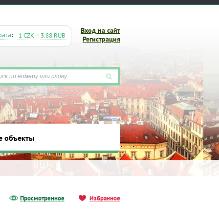
Вход на сайт
рага
:
1 CZK
=
3.88 RUB
Регистрация
е объекты
ты
Просмотренное
Избранное