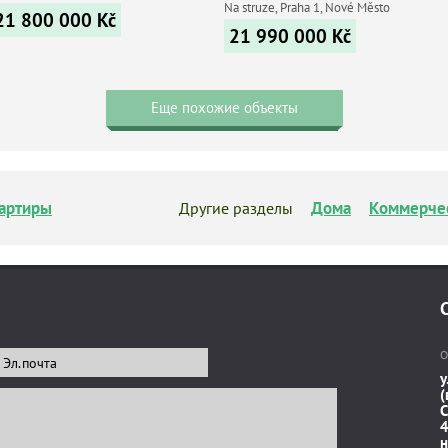
Na struze, Praha 1, Nové Město
21 800 000
Kč
21 990 000
Kč
Еще похожие объекты
артиры
Дома
Коммерче
Другие разделы
О
у
(
C
4
н