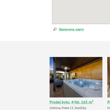
Увеличить карту
Prodej bytu, 4+kk, 165 m²
P
Jindrova, Praha 13, Stodůlky
N