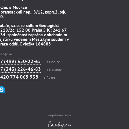
Офис в Москве
отаповский пер., 8/12, корп.2, оф.
0.
utafe, s.r.o. se sídlem Geologická
218/2c, 152 00 Praha 5 IČ: 241 67
34, společnost zapsána v obchodním
ejstříku vedeném Městským soudem v
raze oddíl C vložka 184883
елефоны
+7 (499) 350-22-65
в Москве
+7 (343) 226-46-83
в Израиле
+420 774 065 938
в Праге
Разработка сайта