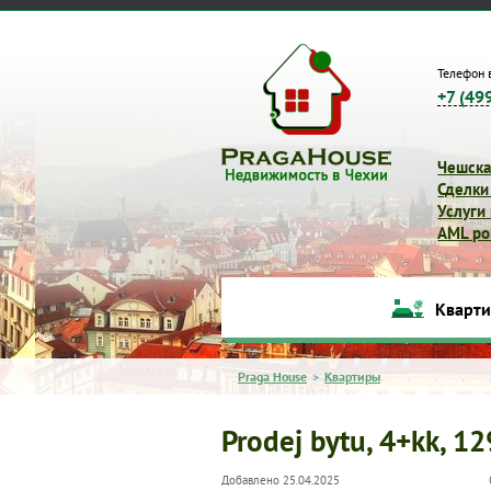
Телефон 
+7 (49
Чешска
Сделки
Услуги
AML pol
Кварт
Praga House
>
Квартиры
Prodej bytu, 4+kk, 1
Добавлено 25.04.2025