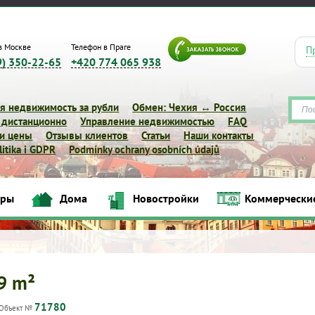
в Москве
Телефон в Праге
П
9) 350-22-65
+420 774 065 938
я недвижимость за рубли
Обмен: Чехия ↔ Россия
 дистанционно
Управление недвижимостью
FAQ
 и цены
Отзывы клиентов
Статьи
Наши контакты
itika i GDPR
Podmínky ochrany osobních údajů
иры
Дома
Новостройки
Коммерчески
Квартиры
Дома
Новостройки
Коммерческие объек
29 m²
71780
Объект №