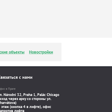
ские объекты
Новостройки
Связаться с нами
фис в Праге
л. Národní 32, Praha 1, Palác Chicago
вход через арку со стороны ул.
harvátova)
 этаж (кнопка 4 в лифте), офис
апротив лифта