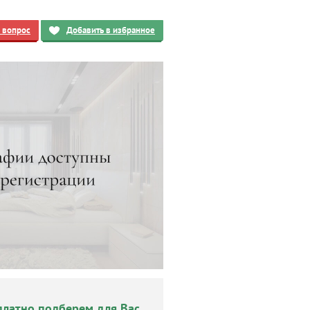
ь вопрос
Добавить в избранное
платно подберем для Вас