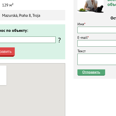
объ
129 м²
Mazurská, Praha 8, Troja
Ос
Имя
*
рос по объекту:
E-mail
*
?
Текст
равить
Отправить