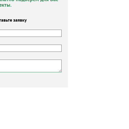
екты.
тавьте заявку