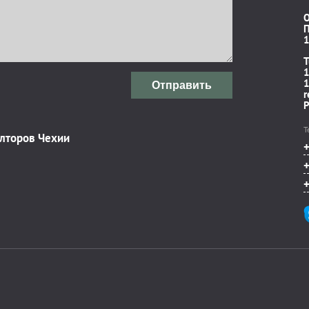
П
1
T
1
1
Отправить
r
P
Т
элторов Чехии