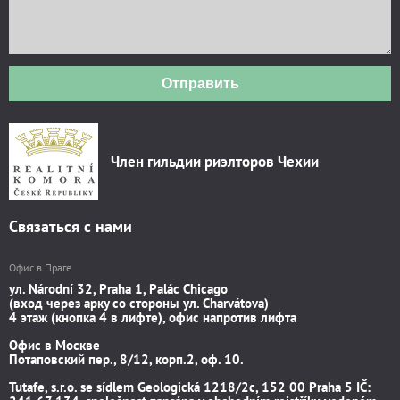
Отправить
Член гильдии риэлторов Чехии
Связаться с нами
Офис в Праге
ул. Národní 32, Praha 1, Palác Chicago
(вход через арку со стороны ул. Charvátova)
4 этаж (кнопка 4 в лифте), офис напротив лифта
Офис в Москве
Потаповский пер., 8/12, корп.2, оф. 10.
Tutafe, s.r.o. se sídlem Geologická 1218/2c, 152 00 Praha 5 IČ: