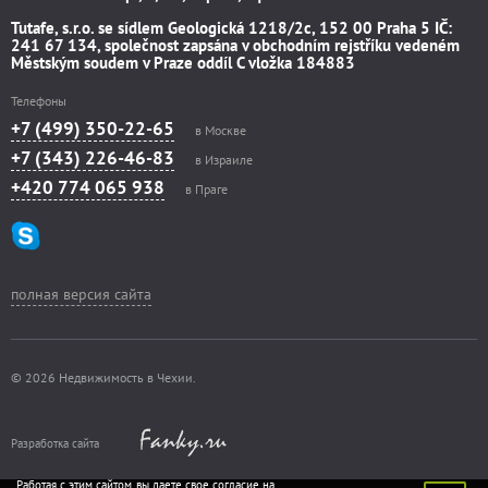
Tutafe, s.r.o. se sídlem Geologická 1218/2c, 152 00 Praha 5 IČ:
241 67 134, společnost zapsána v obchodním rejstříku vedeném
Městským soudem v Praze oddíl C vložka 184883
Телефоны
+7 (499) 350-22-65
в Москве
+7 (343) 226-46-83
в Израиле
+420 774 065 938
в Праге
полная версия сайта
© 2026 Недвижимость в Чехии.
Разработка сайта
Работая с этим сайтом, вы даете свое согласие на