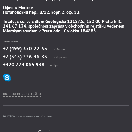
Офис в Москве
Потаповский пер., 8/12, корп.2, оф. 10.
Tutafe, s.r.o. se sídlem Geologická 1218/2c, 152 00 Praha 5 IČ:
241 67 134, společnost zapsána v obchodním rejstříku vedeném
Městským soudem v Praze oddíl C vložka 184883
Телефоны
+7 (499) 350-22-65
в Москве
+7 (343) 226-46-83
в Израиле
+420 774 065 938
в Праге
полная версия сайта
© 2026 Недвижимость в Чехии.